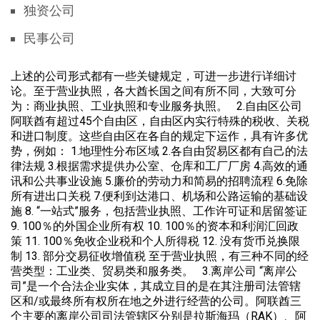
独资公司
民事公司
上述的公司形式都有一些关键规定，可进一步进行详细讨
论。至于营业执照，各大酋长国之间有所不同，大致可分
为：商业执照、工业执照和专业服务执照。 2.自由区公司
阿联酋有超过45个自由区，自由区内实行特殊的税收、关税
和进口制度。这些自由区在各自的规定下运作，具有许多优
势，例如： 1.地理性分布区域 2.各自由贸易区都有自己的法
律法规 3.根据需求提供办公室、仓库和工厂厂房 4.高效的通
讯和公共事业设施 5.廉价的劳动力和简易的招聘流程 6.免除
所有进出口关税 7.便利到达港口、机场和公路运输的基础设
施 8. “一站式”服务，包括营业执照、工作许可证和居留签证
9. 100％的外国企业所有权 10. 100％的资本和利润汇回政
策 11. 100％免收企业税和个人所得税 12. 没有货币兑换限
制 13. 部分交易征收增值税 至于营业执照，有三种不同的经
营类型：工业类、贸易类和服务类。 3.离岸公司 “离岸公
司”是一个合法企业实体，其成立目的是在其注册司法管辖
区和/或最终所有权所在地之外进行经营的公司。阿联酋三
个主要的离岸公司司法管辖区分别是拉斯海玛（RAK）、阿