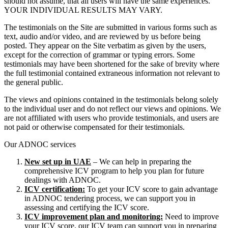
should not assume, that all users will have the same experiences.
YOUR INDIVIDUAL RESULTS MAY VARY.
The testimonials on the Site are submitted in various forms such as
text, audio and/or video, and are reviewed by us before being
posted. They appear on the Site verbatim as given by the users,
except for the correction of grammar or typing errors. Some
testimonials may have been shortened for the sake of brevity where
the full testimonial contained extraneous information not relevant to
the general public.
The views and opinions contained in the testimonials belong solely
to the individual user and do not reflect our views and opinions. We
are not affiliated with users who provide testimonials, and users are
not paid or otherwise compensated for their testimonials.
Our ADNOC services
New set up in UAE
– We can help in preparing the
comprehensive ICV program to help you plan for future
dealings with ADNOC.
ICV certification:
To get your ICV score to gain advantage
in ADNOC tendering process, we can support you in
assessing and certifying the ICV score.
ICV improvement plan and monitoring:
Need to improve
your ICV score, our ICV team can support you in preparing