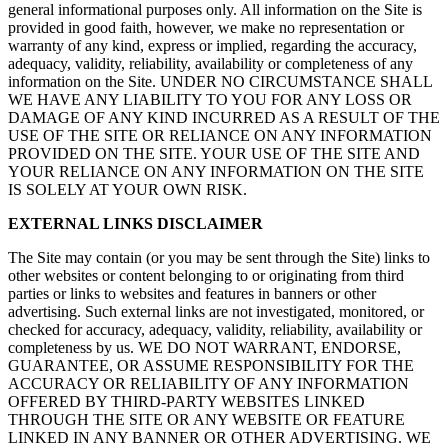
general informational purposes only. All information on the Site is
provided in good faith, however, we make no representation or
warranty of any kind, express or implied, regarding the accuracy,
adequacy, validity, reliability, availability or completeness of any
information on the Site. UNDER NO CIRCUMSTANCE SHALL
WE HAVE ANY LIABILITY TO YOU FOR ANY LOSS OR
DAMAGE OF ANY KIND INCURRED AS A RESULT OF THE
USE OF THE SITE OR RELIANCE ON ANY INFORMATION
PROVIDED ON THE SITE. YOUR USE OF THE SITE AND
YOUR RELIANCE ON ANY INFORMATION ON THE SITE
IS SOLELY AT YOUR OWN RISK.
EXTERNAL LINKS DISCLAIMER
The Site may contain (or you may be sent through the Site) links to
other websites or content belonging to or originating from third
parties or links to websites and features in banners or other
advertising. Such external links are not investigated, monitored, or
checked for accuracy, adequacy, validity, reliability, availability or
completeness by us. WE DO NOT WARRANT, ENDORSE,
GUARANTEE, OR ASSUME RESPONSIBILITY FOR THE
ACCURACY OR RELIABILITY OF ANY INFORMATION
OFFERED BY THIRD-PARTY WEBSITES LINKED
THROUGH THE SITE OR ANY WEBSITE OR FEATURE
LINKED IN ANY BANNER OR OTHER ADVERTISING. WE