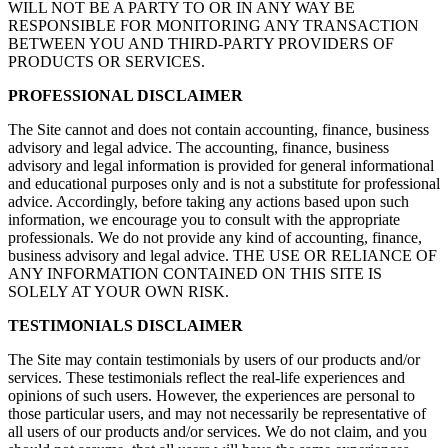
WILL NOT BE A PARTY TO OR IN ANY WAY BE
RESPONSIBLE FOR MONITORING ANY TRANSACTION
BETWEEN YOU AND THIRD-PARTY PROVIDERS OF
PRODUCTS OR SERVICES.
PROFESSIONAL DISCLAIMER
The Site cannot and does not contain accounting, finance, business
advisory and legal advice. The accounting, finance, business
advisory and legal information is provided for general informational
and educational purposes only and is not a substitute for professional
advice. Accordingly, before taking any actions based upon such
information, we encourage you to consult with the appropriate
professionals. We do not provide any kind of accounting, finance,
business advisory and legal advice. THE USE OR RELIANCE OF
ANY INFORMATION CONTAINED ON THIS SITE IS
SOLELY AT YOUR OWN RISK.
TESTIMONIALS DISCLAIMER
The Site may contain testimonials by users of our products and/or
services. These testimonials reflect the real-life experiences and
opinions of such users. However, the experiences are personal to
those particular users, and may not necessarily be representative of
all users of our products and/or services. We do not claim, and you