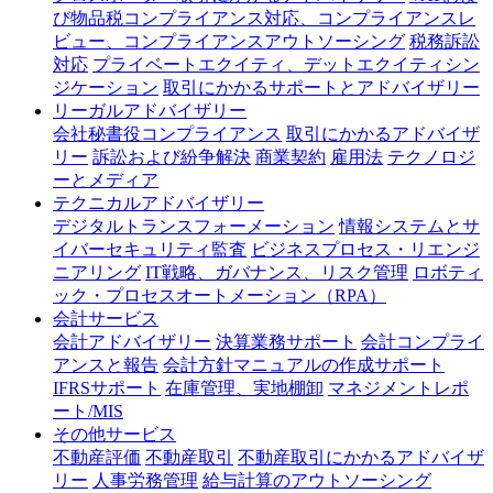
び物品税コンプライアンス対応、コンプライアンスレ
ビュー、コンプライアンスアウトソーシング
税務訴訟
対応
プライベートエクイティ、デットエクイティシン
ジケーション
取引にかかるサポートとアドバイザリー
リーガルアドバイザリー
会社秘書役コンプライアンス
取引にかかるアドバイザ
リー
訴訟および紛争解決
商業契約
雇用法
テクノロジ
ーとメディア
テクニカルアドバイザリー
デジタルトランスフォーメーション
情報システムとサ
イバーセキュリティ監査
ビジネスプロセス・リエンジ
ニアリング
IT戦略、ガバナンス、リスク管理
ロボティ
ック・プロセスオートメーション（RPA）
会計サービス
会計アドバイザリー
決算業務サポート
会計コンプライ
アンスと報告
会計方針マニュアルの作成サポート
IFRSサポート
在庫管理、実地棚卸
マネジメントレポ
ート/MIS
その他サービス
不動産評価
不動産取引
不動産取引にかかるアドバイザ
リー
人事労務管理
給与計算のアウトソーシング