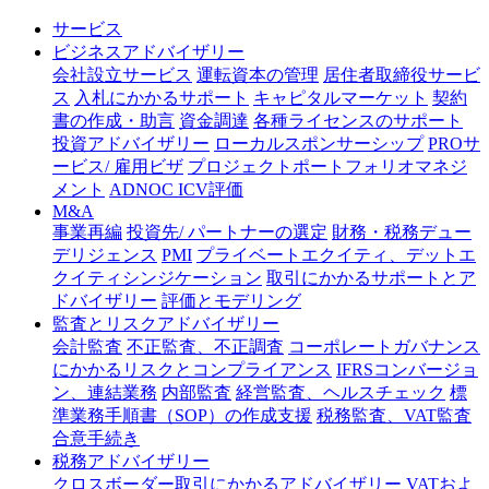
サービス
ビジネスアドバイザリー
会社設立サービス
運転資本の管理
居住者取締役サービ
ス
入札にかかるサポート
キャピタルマーケット
契約
書の作成・助言
資金調達
各種ライセンスのサポート
投資アドバイザリー
ローカルスポンサーシップ
PROサ
ービス/ 雇用ビザ
プロジェクトポートフォリオマネジ
メント
ADNOC ICV評価
M&A
事業再編
投資先/ パートナーの選定
財務・税務デュー
デリジェンス
PMI
プライベートエクイティ、デットエ
クイティシンジケーション
取引にかかるサポートとア
ドバイザリー
評価とモデリング
監査とリスクアドバイザリー
会計監査
不正監査、不正調査
コーポレートガバナンス
にかかるリスクとコンプライアンス
IFRSコンバージョ
ン、連結業務
内部監査
経営監査、ヘルスチェック
標
準業務手順書（SOP）の作成支援
税務監査、VAT監査
合意手続き
税務アドバイザリー
クロスボーダー取引にかかるアドバイザリー
VATおよ