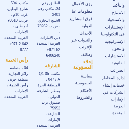
الطابق رقم
مكتب. 504
رؤى الأعمال
والتأكيد
34، مكتب رقم
شارع البطين،
معلومات عنا
الاندماج
3401
غرب 10م ،
فرق المشاريع
والاستحواذ
الخليج التجاري
ص.ب 70510
الدولية
، ص.ب 75952
أبو ظبي ،
الإستشارات
،
الإمارات
الأحداث
في التكنولوجيا
دبي الامارات
العربية المتحدة
والندوات عبر
الإستراتيجية
العربية المتحدة
+971 2 642
الإنترنت
والتحول
6777
+971 52
وظائف
6406240
الاستشارات
رأس الخيمة
إخلاء
القانونية
الشارقة
المسؤولية
04 ، منطقة
الضرائب
مكتب Q1-05-
راكز التجارية -
سياسة
إدارة المخاطر
047 / A ،
منطقة حرة ،
الخصوصية
خدمات إنشاء
المنطقة الحرة
رأس الخيمة ،
الأحكام
بمطار الشارقة
الإمارات
الشركات في
الدولي ،
العربية المتحدة
والشروط
الإمارات
صندوق بريد
العربية
75952
المتحدة
الشارقة ،
الإمارات
العربية المتحدة