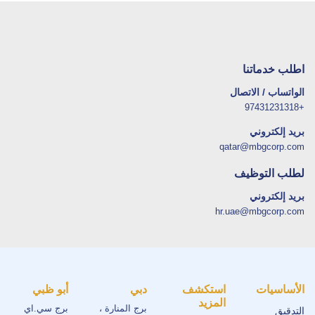
اطلب خدماتنا
الواتساب / الاتصال
+97431231318
بريد إلكتروني
qatar@mbgcorp.com
لطلب التوظيف
بريد إلكتروني
hr.uae@mbgcorp.com
الأساسيات
استكشف
دبي
أبو ظبي
المزيد
برج المنارة ،
برج سي.اي
التدقيق