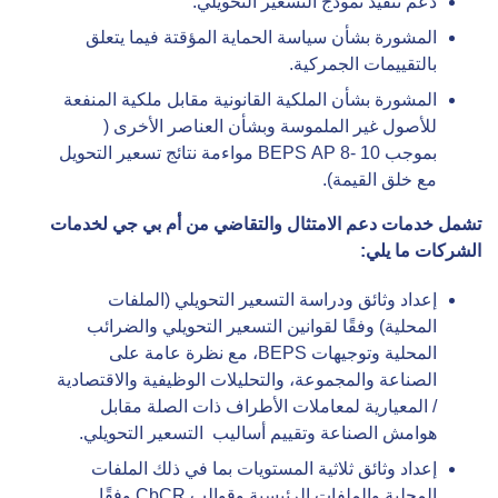
دعم تنفيذ نموذج التسعير التحويلي.
المشورة بشأن سياسة الحماية المؤقتة فيما يتعلق
بالتقييمات الجمركية.
المشورة بشأن الملكية القانونية مقابل ملكية المنفعة
للأصول غير الملموسة وبشأن العناصر الأخرى (
بموجب BEPS AP 8- 10 مواءمة نتائج تسعير التحويل
مع خلق القيمة).
تشمل خدمات دعم الامتثال والتقاضي من
أم بي جي لخدمات
الشركات
ما يلي
:
إعداد وثائق ودراسة التسعير التحويلي (الملفات
المحلية) وفقًا لقوانين التسعير التحويلي والضرائب
المحلية وتوجيهات BEPS، مع نظرة عامة على
الصناعة والمجموعة، والتحليلات الوظيفية والاقتصادية
/ المعيارية لمعاملات الأطراف ذات الصلة مقابل
هوامش الصناعة وتقييم أساليب التسعير التحويلي.
إعداد وثائق ثلاثية المستويات بما في ذلك الملفات
المحلية والملفات الرئيسية وقوالب CbCR وفقًا