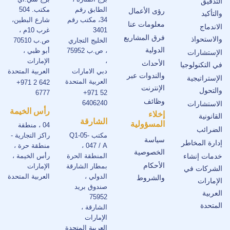
التدقيق
الطابق رقم
مكتب. 504
رؤى الأعمال
والتأكيد
34، مكتب رقم
شارع البطين،
معلومات عنا
الاندماج
3401
غرب 10م ،
فرق المشاريع
والاستحواذ
الخليج التجاري
ص.ب 70510
الدولية
، ص.ب 75952
أبو ظبي ،
الإستشارات
،
الإمارات
الأحداث
في التكنولوجيا
دبي الامارات
العربية المتحدة
والندوات عبر
الإستراتيجية
العربية المتحدة
+971 2 642
الإنترنت
والتحول
6777
+971 52
وظائف
6406240
الاستشارات
رأس الخيمة
إخلاء
القانونية
الشارقة
المسؤولية
04 ، منطقة
الضرائب
مكتب Q1-05-
راكز التجارية -
سياسة
إدارة المخاطر
047 / A ،
منطقة حرة ،
الخصوصية
خدمات إنشاء
المنطقة الحرة
رأس الخيمة ،
الأحكام
بمطار الشارقة
الإمارات
الشركات في
الدولي ،
العربية المتحدة
والشروط
الإمارات
صندوق بريد
العربية
75952
المتحدة
الشارقة ،
الإمارات
العربية المتحدة