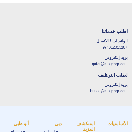
اطلب خدماتنا
الواتساب / الاتصال
+97431231318
بريد إلكتروني
qatar@mbgcorp.com
لطلب التوظيف
بريد إلكتروني
hr.uae@mbgcorp.com
الأساسيات
استكشف
دبي
أبو ظبي
المزيد
برج المنارة ،
برج سي.اي