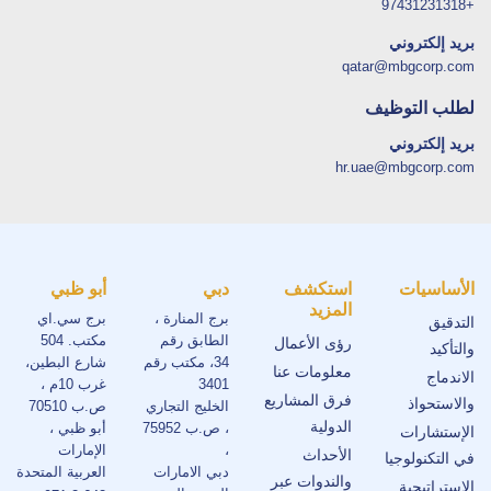
+97431231318
بريد إلكتروني
qatar@mbgcorp.com
لطلب التوظيف
بريد إلكتروني
hr.uae@mbgcorp.com
الأساسيات
استكشف
دبي
أبو ظبي
المزيد
برج المنارة ،
برج سي.اي
التدقيق
الطابق رقم
مكتب. 504
رؤى الأعمال
والتأكيد
34، مكتب رقم
شارع البطين،
معلومات عنا
الاندماج
3401
غرب 10م ،
فرق المشاريع
والاستحواذ
الخليج التجاري
ص.ب 70510
الدولية
، ص.ب 75952
أبو ظبي ،
الإستشارات
،
الإمارات
الأحداث
في التكنولوجيا
دبي الامارات
العربية المتحدة
والندوات عبر
الإستراتيجية