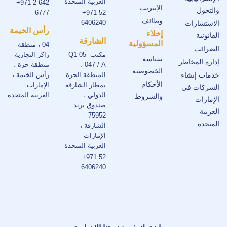
العربية المتحدة
+971 2 642
الإنترنت
والتحول
6777
+971 52
وظائف
6406240
الاستشارات
رأس الخيمة
إخلاء
القانونية
الشارقة
المسؤولية
04 ، منطقة
الضرائب
مكتب Q1-05-
راكز التجارية -
سياسة
إدارة المخاطر
047 / A ،
منطقة حرة ،
الخصوصية
خدمات إنشاء
المنطقة الحرة
رأس الخيمة ،
الأحكام
بمطار الشارقة
الإمارات
الشركات في
الدولي ،
العربية المتحدة
والشروط
الإمارات
صندوق بريد
العربية
75952
المتحدة
الشارقة ،
الإمارات
العربية المتحدة
+971 52
6406240