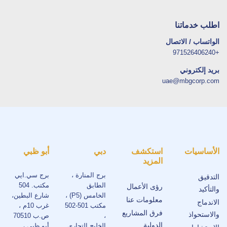
اطلب خدماتنا
الواتساب / الاتصال
+971526406240
بريد إلكتروني
uae@mbgcorp.com
الأساسيات
استكشف
دبي
أبو ظبي
المزيد
برج المنارة ،
برج سي.ايي
التدقيق
الطابق
مكتب. 504
رؤى الأعمال
والتأكيد
الخامس (P5) ،
شارع البطين،
معلومات عنا
الاندماج
مكتب 501-502
غرب 10م ،
فرق المشاريع
والاستحواذ
،
ص.ب 70510
الدولية
الخليج التجاري
أبو ظبي ،