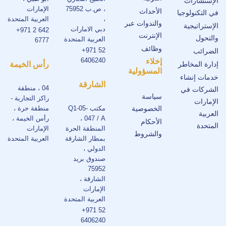
الإستشارات
، ص.ب 75952
الإمارات
الأحداث
في التكنولوجيا
،
العربية المتحدة
والندوات عبر
الإستراتيجية
دبي الامارات
+971 2 642
الإنترنت
والتحول
العربية المتحدة
6777
وظائف
+971 52
الضرائب
6406240
إخلاء
إدارة المخاطر
رأس الخيمة
المسؤولية
خدمات إنشاء
الشارقة
04 ، منطقة
الشركات في
سياسة
راكز التجارية -
الإمارات
الخصوصية
مكتب Q1-05-
منطقة حرة ،
العربية
047 / A ،
رأس الخيمة ،
الأحكام
المتحدة
المنطقة الحرة
الإمارات
والشروط
بمطار الشارقة
العربية المتحدة
الدولي ،
صندوق بريد
75952
الشارقة ،
الإمارات
العربية المتحدة
+971 52
6406240