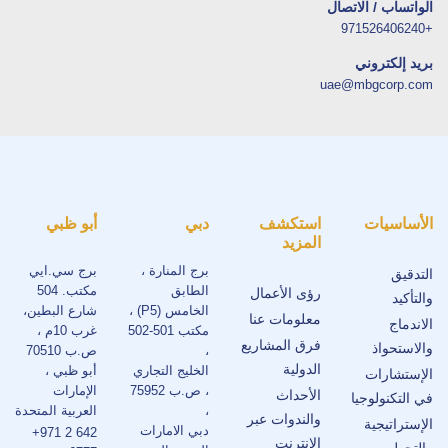
الواتساب / الاتصال
+971526406240
بريد إلكتروني
uae@mbgcorp.com
الأساسيات
استكشف
دبي
أبو ظبي
المزيد
برج المنارة ،
برج سي.ايي
التدقيق
الطابق
مكتب. 504
رؤى الأعمال
والتأكيد
الخامس (P5) ،
شارع البطين،
معلومات عنا
الاندماج
مكتب 501-502
غرب 10م ،
فرق المشاريع
والاستحواذ
،
ص.ب 70510
الدولية
الخليج التجاري
أبو ظبي ،
الإستشارات
، ص.ب 75952
الإمارات
الأحداث
في التكنولوجيا
،
العربية المتحدة
والندوات عبر
الإستراتيجية
دبي الامارات
+971 2 642
الإنترنت