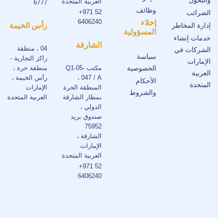
والتحول
العربية المتحدة
6777
وظائف
+971 52
الضرائب
6406240
إخلاء
إدارة المخاطر
رأس الخيمة
المسؤولية
خدمات إنشاء
الشارقة
04 ، منطقة
الشركات في
سياسة
راكز التجارية -
الإمارات
الخصوصية
مكتب Q1-05-
منطقة حرة ،
العربية
047 / A ،
رأس الخيمة ،
الأحكام
المتحدة
المنطقة الحرة
الإمارات
والشروط
بمطار الشارقة
العربية المتحدة
الدولي ،
صندوق بريد
75952
الشارقة ،
الإمارات
العربية المتحدة
+971 52
6406240