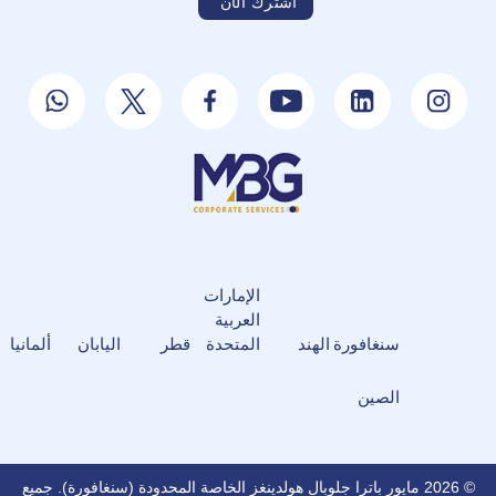
الإمارات
العربية
سنغافورة
الهند
المتحدة
قطر
اليابان
ألمانيا
الصين
© 2026 مايور باترا جلوبال هولدينغز الخاصة المحدودة (سنغافورة). جميع