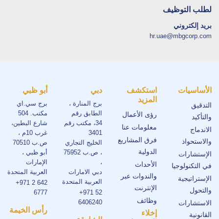
لطلب التوظيف
بريد إلكتروني
hr.uae@mbgcorp.com
الأساسيات
استكشف
دبي
أبو ظبي
المزيد
برج المنارة ،
برج سي.اي
التدقيق
الطابق رقم
مكتب. 504
رؤى الأعمال
والتأكيد
34، مكتب رقم
شارع البطين،
معلومات عنا
الاندماج
3401
غرب 10م ،
فرق المشاريع
والاستحواذ
الخليج التجاري
ص.ب 70510
الدولية
، ص.ب 75952
أبو ظبي ،
الإستشارات
،
الإمارات
الأحداث
في التكنولوجيا
دبي الامارات
العربية المتحدة
والندوات عبر
الإستراتيجية
العربية المتحدة
+971 2 642
الإنترنت
والتحول
6777
+971 52
وظائف
6406240
الاستشارات
رأس الخيمة
إخلاء
القانونية