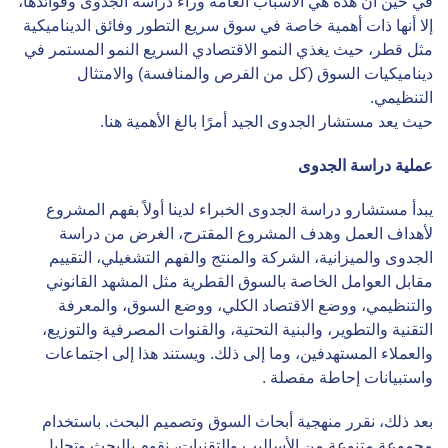
في حين أن هذه هي الأسباب العامة وراء دراسة الجدوى وفوائدها،
إلا أنها ذات أهمية خاصة في سوق سريع التطور وفائق الديناميكية
مثل قطر، حيث يغذي النمو الاقتصادي السريع النمو المستمر في
ديناميكيات السوق (كل من الفرص والمنافسة) والامتثال
التنظيمي.
حيث يعد مستشار الجدوى الجيد أمرًا بالغ الأهمية هنا.
عملية دراسة الجدوى
يبدأ مستشارو دراسة الجدوى الخبراء لدينا أولاً بفهم المشروع
لأهداف العمل وهدف المشروع المقترح، الغرض من دراسة
الجدوى والميزانية، الشركة والمنتج والفهم التشغيلي، التقييم
مقابل العوامل الخاصة بالسوق القطرية مثل المشهد القانوني
والتنظيمي، ووضع الاقتصاد الكلي، ووضع السوق، والمعرفة
التقنية والتطوير، والبنية التحتية، والقنوات المصرفية والتوزيع،
والعملاء المستهدفين، وما إلى ذلك. ويستند هذا إلى اجتماعات
واستبيانات إحاطة مفصلة .
بعد ذلك، نقرر منهجية أبحاث السوق وتصميم البحث. باستخدام
مجموعة متنوعة من الأساليب والتقنيات، نقوم بالبحث وتحليل