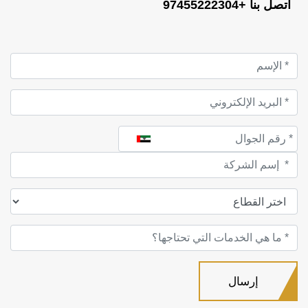
اتصل بنا +97455222304