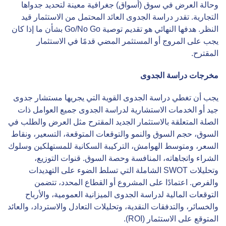
وحالة العرض في سوق (أسواق) جغرافية معينة لتحديد جدواها
التجارية. تقدر دراسة الجدوى العائد المحتمل من الاستثمار قيد
النظر. هدفها النهائي هو تقديم توصية Go/No Go بشأن ما إذا كان
يجب على المروج أو المستثمر المضي قدمًا في الاستثمار
المقترح.
مخرجات دراسة الجدوى
يجب أن تغطي دراسة الجدوى القوية التي يجريها مستشار جدوى
جيد أو الخدمات الاستشارية لدراسة الجدوى جميع العوامل ذات
الصلة المتعلقة بالاستثمار الجديد المقترح مثل العرض والطلب في
السوق، حجم السوق والنمو والتوقعات المتوقعة، التسعير، ونقاط
السعر، ومتوسط الهوامش، التركيبة السكانية للمستهلكين وسلوك
الشراء واتجاهاته، المنافسة وحصة السوق. قنوات التوزيع،
وتحليلات SWOT الشاملة التي تسلط الضوء على التهديدات
والفرص. اعتمادًا على المشروع أو القطاع المحدد، تتضمن
التوقعات المالية لدراسة الجدوى الميزانية العمومية، والأرباح
والخسائر، والتدفقات النقدية، وتحليلات التعادل والاسترداد، والعائد
المتوقع على الاستثمار (ROI).