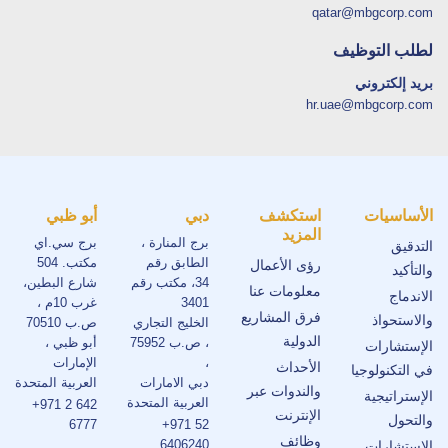
qatar@mbgcorp.com
لطلب التوظيف
بريد إلكتروني
hr.uae@mbgcorp.com
الأساسيات
استكشف
دبي
أبو ظبي
المزيد
برج المنارة ،
برج سي.اي
التدقيق
الطابق رقم
مكتب. 504
رؤى الأعمال
والتأكيد
34، مكتب رقم
شارع البطين،
معلومات عنا
الاندماج
3401
غرب 10م ،
فرق المشاريع
والاستحواذ
الخليج التجاري
ص.ب 70510
الدولية
، ص.ب 75952
أبو ظبي ،
الإستشارات
،
الإمارات
الأحداث
في التكنولوجيا
دبي الامارات
العربية المتحدة
والندوات عبر
الإستراتيجية
العربية المتحدة
+971 2 642
الإنترنت
والتحول
6777
+971 52
وظائف
6406240
الاستشارات