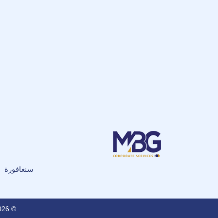
سنغافورة
© 2026 مايور باترا جلوبال هولدينغز الخاصة المحدودة (سنغافورة). جميع الحقوق محفوظة.