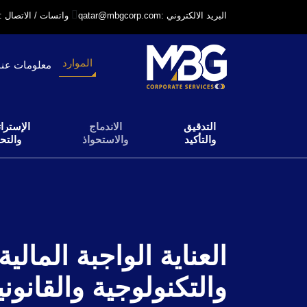
qatar@mbgcorp.com: البريد الالكتروني
+97431231318: واتسات / الاتصال
الموارد
معلومات عنا
التدقيق
الاندماج
الإسترات
والتأكيد
والاستحواذ
والتح
العناية الواجبة المالي
والتكنولوجية والقانوني