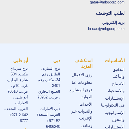
qatar@mbgcorp.com
لطلب التوظيف
بريد إلكتروني
hr.uae@mbgcorp.com
الأساسيات
استكشف
دبي
أبو ظبي
المزيد
برج المنارة ،
برج سي.اي
التدقيق
الطابق رقم
مكتب. 504
رؤى الأعمال
والتأكيد
34، مكتب رقم
شارع البطين،
معلومات عنا
الاندماج
3401
غرب 10م ،
فرق المشاريع
والاستحواذ
الخليج التجاري
ص.ب 70510
الدولية
، ص.ب 75952
أبو ظبي ،
الإستشارات
،
الإمارات
الأحداث
في التكنولوجيا
دبي الامارات
العربية المتحدة
والندوات عبر
الإستراتيجية
العربية المتحدة
+971 2 642
الإنترنت
والتحول
6777
+971 52
وظائف
6406240
الاستشارات