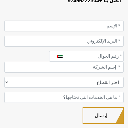
اتصل بنا +97455222304