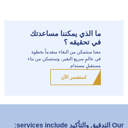
ما الذي يمكننا مساعدتك
في تحقيقه ؟
معنا ستتمكن من البقاء متقدماً بخطوة
في عالمٍ سريع التغير، وستتمكن من بناء
مستقبلٍ مستدام
استفسر الآن
Our التدقيق والتأكيد services include: