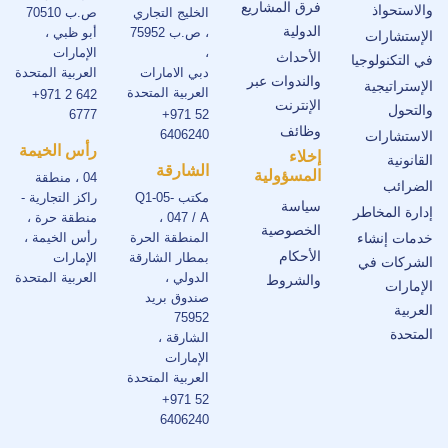
فرق المشاريع
والاستحواذ
الخليج التجاري
ص.ب 70510
الدولية
، ص.ب 75952
أبو ظبي ،
الإستشارات
،
الإمارات
الأحداث
في التكنولوجيا
دبي الامارات
العربية المتحدة
والندوات عبر
الإستراتيجية
العربية المتحدة
+971 2 642
الإنترنت
والتحول
6777
+971 52
وظائف
6406240
الاستشارات
رأس الخيمة
إخلاء
القانونية
الشارقة
المسؤولية
04 ، منطقة
الضرائب
مكتب Q1-05-
راكز التجارية -
سياسة
إدارة المخاطر
047 / A ،
منطقة حرة ،
الخصوصية
خدمات إنشاء
المنطقة الحرة
رأس الخيمة ،
الأحكام
بمطار الشارقة
الإمارات
الشركات في
الدولي ،
العربية المتحدة
والشروط
الإمارات
صندوق بريد
العربية
75952
المتحدة
الشارقة ،
الإمارات
العربية المتحدة
+971 52
6406240