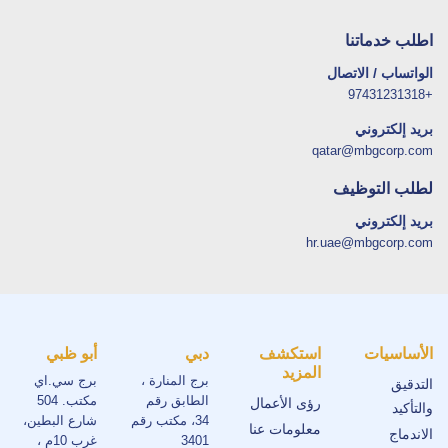
اطلب خدماتنا
الواتساب / الاتصال
+97431231318
بريد إلكتروني
qatar@mbgcorp.com
لطلب التوظيف
بريد إلكتروني
hr.uae@mbgcorp.com
الأساسيات
استكشف
دبي
أبو ظبي
المزيد
برج المنارة ،
برج سي.اي
التدقيق
الطابق رقم
مكتب. 504
رؤى الأعمال
والتأكيد
34، مكتب رقم
شارع البطين،
معلومات عنا
الاندماج
3401
غرب 10م ،