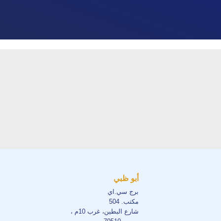
أبو ظبي
برج سي.اي
مكتب. 504
شارع البطين، غرب 10م ،