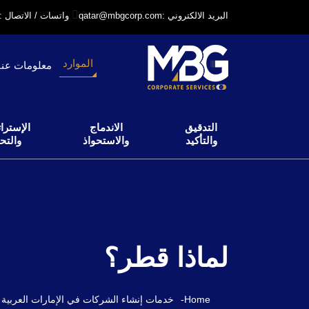
qatar@mbgcorp.com: البريد الالكتروني
+97431231318: واتسات / الاتصال
الموارد
معلومات عنا
التدقيق
الاندماج
الإسترات
والتأكيد
والاستحواذ
والتح
لماذا قطر؟
Home
-
خدمات إنشاء الشركات في الإمارات العربية 