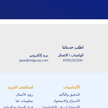
اطلب خدماتنا
الواتساب / الاتصال
بريد إلكتروني
qatar@mbgcorp.com
+97431231318
الأساسيات
استكشف المزيد
التدقيق والتأكيد
رؤى الأعمال
الاندماج والاستحواذ
معلومات عنا
الإستشارات في التكنولوجيا
فرق المشاريع الدولية