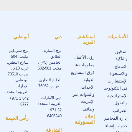
الأساسيات
استكشف
دبي
أبو ظبي
المزيد
برج المنارة ،
برج سي.ايي
التدقيق
الطابق
مكتب. 504
رؤى الأعمال
والتأكيد
الخامس (P5) ،
شارع البطين،
معلومات عنا
الاندماج
مكتب 501-502
غرب 10م ،
فرق المشاريع
والاستحواذ
،
ص.ب 70510
الدولية
الخليج التجاري
أبو ظبي ،
الإستشارات
، ص.ب 75952
الإمارات
الأحداث
في التكنولوجيا
،
العربية المتحدة
والندوات عبر
الإستراتيجية
دبي الامارات
+971 2 642
الإنترنت
والتحول
العربية المتحدة
6777
وظائف
+971 52
الضرائب
6406240
إخلاء
إدارة المخاطر
رأس الخيمة
المسؤولية
خدمات إنشاء
الشارقة