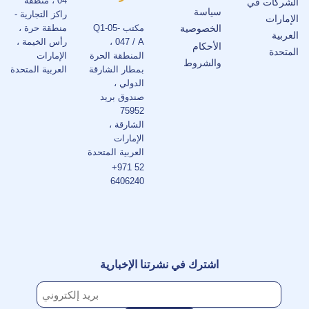
04 ، منطقة
الشركات في
سياسة
راكز التجارية -
الإمارات
الخصوصية
مكتب Q1-05-
منطقة حرة ،
العربية
047 / A ،
رأس الخيمة ،
الأحكام
المتحدة
المنطقة الحرة
الإمارات
والشروط
بمطار الشارقة
العربية المتحدة
الدولي ،
صندوق بريد
75952
الشارقة ،
الإمارات
العربية المتحدة
+971 52
6406240
اشترك في نشرتنا الإخبارية