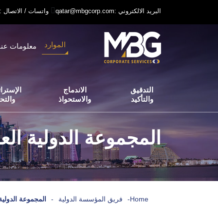
qatar@mbgcorp.com: البريد الالكتروني
+97431231318: واتسات / الاتصال
الموارد
معلومات عنا
التدقيق
الاندماج
الإسترات
والتأكيد
والاستحواذ
والتح
المجموعة الدولية العر
Home
-
فريق المؤسسة الدولية
-
المجموعة الدولية 