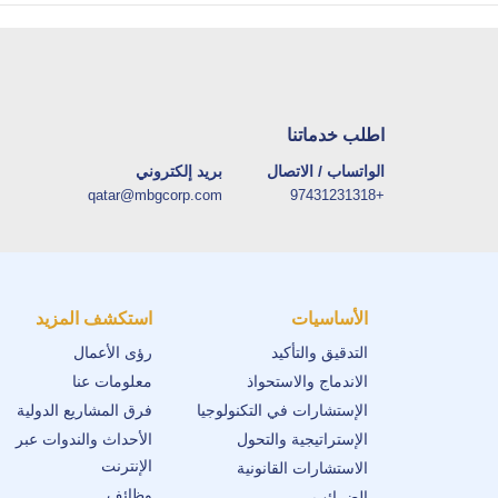
اطلب خدماتنا
الواتساب / الاتصال
بريد إلكتروني
qatar@mbgcorp.com
+97431231318
الأساسيات
استكشف المزيد
التدقيق والتأكيد
رؤى الأعمال
الاندماج والاستحواذ
معلومات عنا
الإستشارات في التكنولوجيا
فرق المشاريع الدولية
الإستراتيجية والتحول
الأحداث والندوات عبر
الإنترنت
الاستشارات القانونية
وظائف
الضرائب