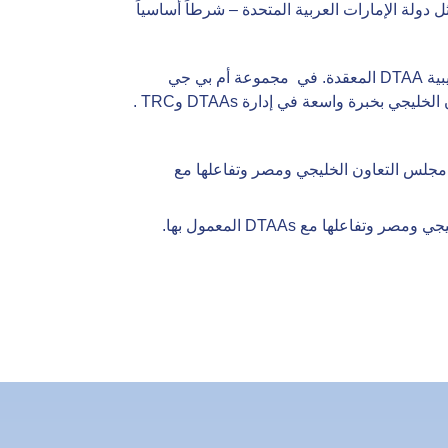
 تُعرف في بعض البلدان مثل دولة الإمارات العربية المتحدة – شرطاً أساسياً
تعتبر الإقامة الضريبية ذات أهمية بالغة لكل من الأفراد والشركات ولكنها تنطوي على معرفة متعمقة بأحكام المعاهدة الضريبية DTAA المعقدة. في مجموعة أم بي جي
لخدمات الشركات، يتمتع خبراء الضرائب لدينا في الإمارات العربية المتحدة والمملكة العربية السعودية ودول مجلس التعاون الخليجي بخبرة واسعة في إدارة DTAAs وTRC .
ل مجلس التعاون الخليجي ومصر وتفاعلها مع
لها مع DTAAs المعمول بها.