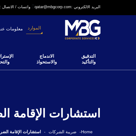
qatar@mbgcorp.com: البريد الالكتروني
+97431231318: واتسات / الاتصال
الموارد
معلومات عنا
التدقيق
الاندماج
الإسترات
والتأكيد
والاستحواذ
والتح
استشارات الإقامة الض
Home
-
ضريبة الشركات
-
استشارات الإقامة الضري