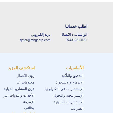
اطلب خدماتنا
الواتساب / الاتصال
بريد إلكتروني
qatar@mbgcorp.com
+97431231318
الأساسيات
استكشف المزيد
التدقيق والتأكيد
رؤى الأعمال
الاندماج والاستحواذ
معلومات عنا
الإستشارات في التكنولوجيا
فرق المشاريع الدولية
الإستراتيجية والتحول
الأحداث والندوات عبر
الإنترنت
الاستشارات القانونية
وظائف
الضرائب