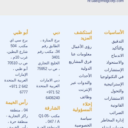
hr.uae@mbgcorp.com
الأساسيات
استكشف
دبي
أبو ظبي
المزيد
برج المنارة ،
برج سي.اي
التدقيق
الطابق رقم
مكتب. 504
رؤى الأعمال
والتأكيد
34، مكتب رقم
شارع البطين،
معلومات عنا
الاندماج
3401
غرب 10م ،
فرق المشاريع
والاستحواذ
الخليج التجاري
ص.ب 70510
الدولية
، ص.ب 75952
أبو ظبي ،
الإستشارات
،
الإمارات
الأحداث
في التكنولوجيا
دبي الامارات
العربية المتحدة
والندوات عبر
الإستراتيجية
العربية المتحدة
+971 2 642
الإنترنت
والتحول
6777
+971 52
وظائف
6406240
الاستشارات
رأس الخيمة
إخلاء
القانونية
الشارقة
المسؤولية
04 ، منطقة
الضرائب
مكتب Q1-05-
راكز التجارية -
سياسة
إدارة المخاطر
047 / A ،
منطقة حرة ،
الخصوصية
خدمات إنشاء
المنطقة الحرة
رأس الخيمة ،