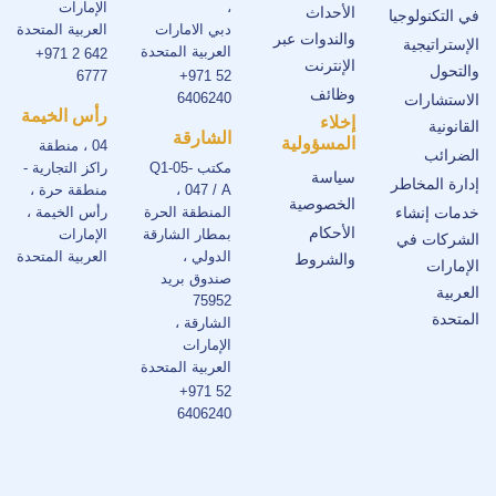
،
الإمارات
الأحداث
في التكنولوجيا
دبي الامارات
العربية المتحدة
والندوات عبر
الإستراتيجية
العربية المتحدة
+971 2 642
الإنترنت
والتحول
6777
+971 52
وظائف
6406240
الاستشارات
رأس الخيمة
إخلاء
القانونية
الشارقة
المسؤولية
04 ، منطقة
الضرائب
مكتب Q1-05-
راكز التجارية -
سياسة
إدارة المخاطر
047 / A ،
منطقة حرة ،
الخصوصية
خدمات إنشاء
المنطقة الحرة
رأس الخيمة ،
الأحكام
بمطار الشارقة
الإمارات
الشركات في
الدولي ،
العربية المتحدة
والشروط
الإمارات
صندوق بريد
العربية
75952
المتحدة
الشارقة ،
الإمارات
العربية المتحدة
+971 52
6406240