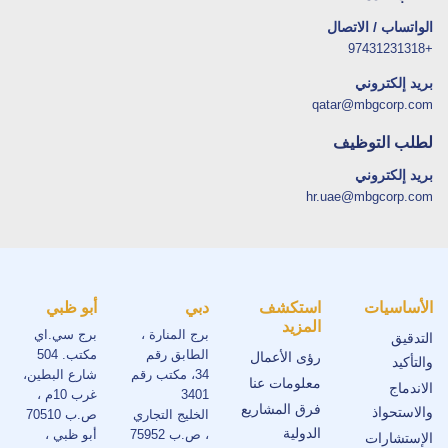
الواتساب / الاتصال
+97431231318
بريد إلكتروني
qatar@mbgcorp.com
لطلب التوظيف
بريد إلكتروني
hr.uae@mbgcorp.com
الأساسيات
استكشف
دبي
أبو ظبي
المزيد
برج المنارة ،
برج سي.اي
التدقيق
الطابق رقم
مكتب. 504
رؤى الأعمال
والتأكيد
34، مكتب رقم
شارع البطين،
معلومات عنا
الاندماج
3401
غرب 10م ،
فرق المشاريع
والاستحواذ
الخليج التجاري
ص.ب 70510
الدولية
، ص.ب 75952
أبو ظبي ،
الإستشارات