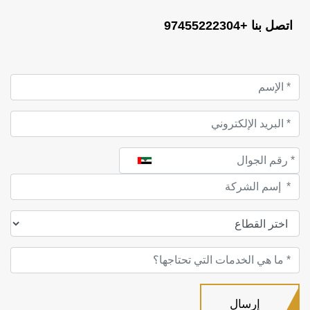
اتصل بنا +97455222304