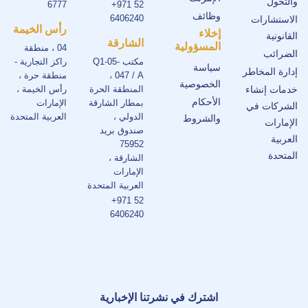
والتحول
6777
+971 52
وظائف
6406240
الاستشارات
رأس الخيمة
إخلاء
القانونية
الشارقة
المسؤولية
04 ، منطقة
الضرائب
مكتب Q1-05-
راكز التجارية -
سياسة
إدارة المخاطر
047 / A ،
منطقة حرة ،
الخصوصية
خدمات إنشاء
المنطقة الحرة
رأس الخيمة ،
الأحكام
بمطار الشارقة
الإمارات
الشركات في
الدولي ،
العربية المتحدة
والشروط
الإمارات
صندوق بريد
العربية
75952
المتحدة
الشارقة ،
الإمارات
العربية المتحدة
+971 52
6406240
اشترك في نشرتنا الإخبارية