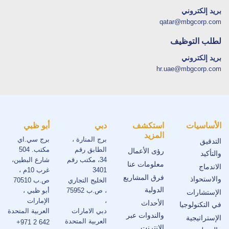
بريد إلكتروني
qatar@mbgcorp.com
لطلب التوظيف
بريد إلكتروني
hr.uae@mbgcorp.com
الأساسيات
استكشف
دبي
أبو ظبي
المزيد
برج المنارة ،
برج سي.اي
التدقيق
الطابق رقم
مكتب. 504
رؤى الأعمال
والتأكيد
34، مكتب رقم
شارع البطين،
معلومات عنا
الاندماج
3401
غرب 10م ،
فرق المشاريع
والاستحواذ
الخليج التجاري
ص.ب 70510
الدولية
، ص.ب 75952
أبو ظبي ،
الإستشارات
،
الإمارات
الأحداث
في التكنولوجيا
دبي الامارات
العربية المتحدة
والندوات عبر
الإستراتيجية
العربية المتحدة
+971 2 642
الإنترنت