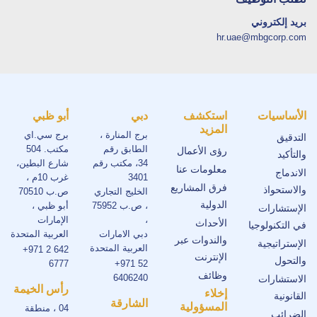
بريد إلكتروني
hr.uae@mbgcorp.com
الأساسيات
استكشف
دبي
أبو ظبي
المزيد
برج المنارة ،
برج سي.اي
التدقيق
الطابق رقم
مكتب. 504
رؤى الأعمال
والتأكيد
34، مكتب رقم
شارع البطين،
معلومات عنا
الاندماج
3401
غرب 10م ،
فرق المشاريع
والاستحواذ
الخليج التجاري
ص.ب 70510
الدولية
، ص.ب 75952
أبو ظبي ،
الإستشارات
،
الإمارات
الأحداث
في التكنولوجيا
دبي الامارات
العربية المتحدة
والندوات عبر
الإستراتيجية
العربية المتحدة
+971 2 642
الإنترنت
والتحول
6777
+971 52
وظائف
6406240
الاستشارات
رأس الخيمة
إخلاء
القانونية
الشارقة
المسؤولية
04 ، منطقة
الضرائب