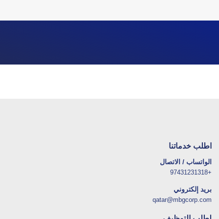
اطلب خدماتنا
الواتساب / الاتصال
+97431231318
بريد إلكتروني
qatar@mbgcorp.com
لطلب التوظيف