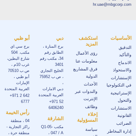
hr.uae@mbgcorp.com
الأساسيات
استكشف
دبي
أبو ظبي
المزيد
برج المنارة ،
برج سي.اي
التدقيق
الطابق رقم
مكتب. 504
رؤى الأعمال
والتأكيد
34، مكتب رقم
شارع البطين،
معلومات عنا
الاندماج
3401
غرب 10م ،
فرق المشاريع
والاستحواذ
الخليج التجاري
ص.ب 70510
الدولية
، ص.ب 75952
أبو ظبي ،
الإستشارات
،
الإمارات
الأحداث
في التكنولوجيا
دبي الامارات
العربية المتحدة
والندوات عبر
الإستراتيجية
العربية المتحدة
+971 2 642
الإنترنت
والتحول
6777
+971 52
وظائف
6406240
الاستشارات
رأس الخيمة
إخلاء
القانونية
الشارقة
المسؤولية
04 ، منطقة
الضرائب
مكتب Q1-05-
راكز التجارية -
سياسة
إدارة المخاطر
047 / A ،
منطقة حرة ،