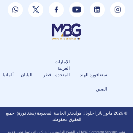
الإمارات
العربية
سنغافورة
الهند
المتحدة
قطر
اليابان
ألمانيا
الصين
© 2026 مايور باترا جلوبال هولدينغز الخاصة المحدودة (سنغافورة). جميع
الحقوق محفوظة.
تشير MBG Corporate Services إلى الشبكة العالمية من الشركات التي تعمل تحت علامة