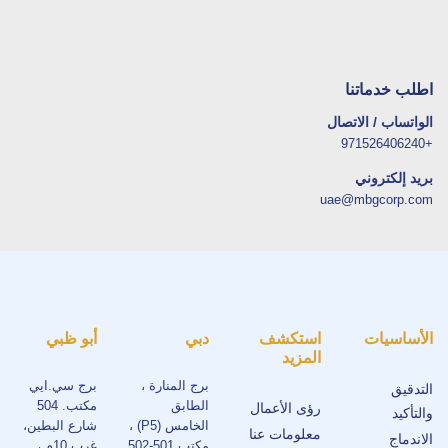
اطلب خدماتنا
الواتساب / الاتصال
+971526406240
بريد إلكتروني
uae@mbgcorp.com
الأساسيات
استكشف
دبي
أبو ظبي
المزيد
برج المنارة ،
برج سي.ايي
التدقيق
الطابق
مكتب. 504
رؤى الأعمال
والتأكيد
الخامس (P5) ،
شارع البطين،
معلومات عنا
الاندماج
مكتب 501-502
غرب 10م ،