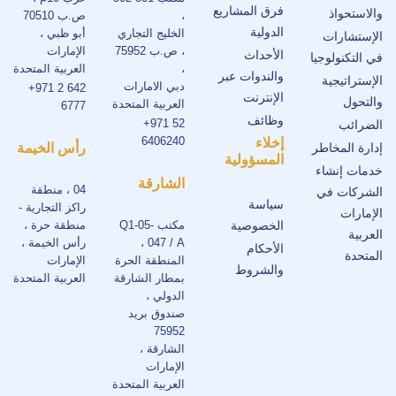
فرق المشاريع
والاستحواذ
،
ص.ب 70510
الدولية
الخليج التجاري
أبو ظبي ،
الإستشارات
، ص.ب 75952
الإمارات
الأحداث
في التكنولوجيا
،
العربية المتحدة
والندوات عبر
الإستراتيجية
دبي الامارات
+971 2 642
الإنترنت
والتحول
العربية المتحدة
6777
وظائف
+971 52
الضرائب
6406240
إخلاء
إدارة المخاطر
رأس الخيمة
المسؤولية
خدمات إنشاء
الشارقة
04 ، منطقة
الشركات في
سياسة
راكز التجارية -
الإمارات
الخصوصية
مكتب Q1-05-
منطقة حرة ،
العربية
047 / A ،
رأس الخيمة ،
الأحكام
المتحدة
المنطقة الحرة
الإمارات
والشروط
بمطار الشارقة
العربية المتحدة
الدولي ،
صندوق بريد
75952
الشارقة ،
الإمارات
العربية المتحدة