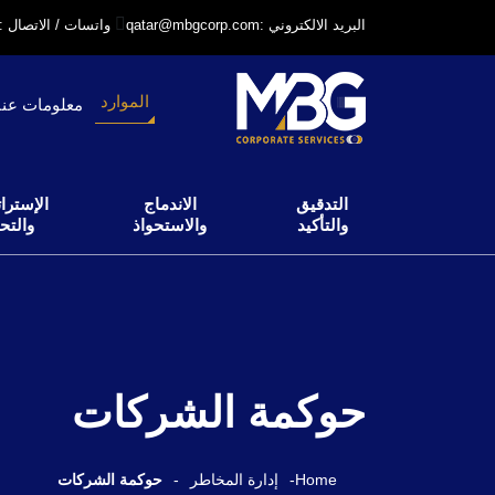
qatar@mbgcorp.com: البريد الالكتروني
+97431231318: واتسات / الاتصال
الموارد
معلومات عنا
التدقيق
الاندماج
الإسترات
والتأكيد
والاستحواذ
والتح
حوكمة الشركات
Home
-
إدارة المخاطر
-
حوكمة الشركات