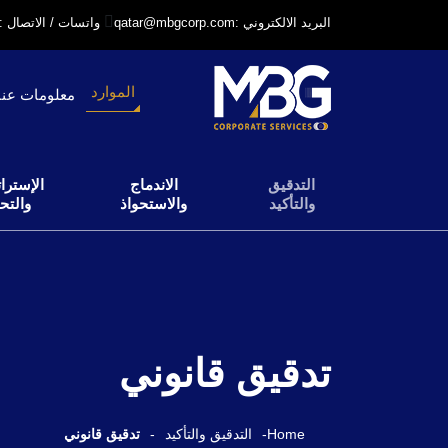
qatar@mbgcorp.com: البريد الالكتروني
+97431231318: واتسات / الاتصال
الموارد
معلومات عنا
التدقيق
الاندماج
الإسترات
والتأكيد
والاستحواذ
والتح
تدقيق قانوني
Home
-
التدقيق والتأكيد
-
تدقيق قانوني