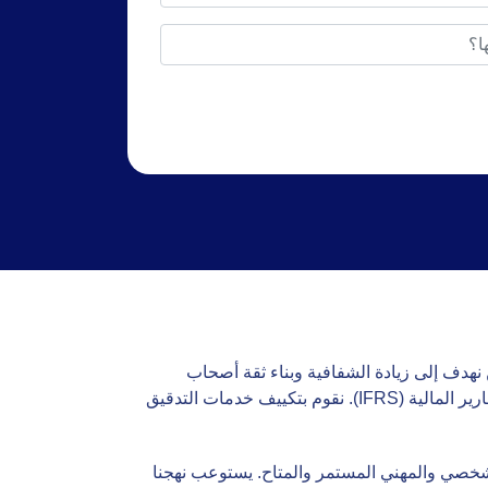
 نهدف إلى زيادة الشفافية وبناء ثقة أصحاب
المصلحة في مؤسستك. نحن نتبع خدمات التدقيق العالمية القائمة على المخاطر والتي تتوافق مع المعايير الدولية لإعداد التقارير المالية (IFRS). نقوم بتكييف خدمات التدقيق
شخصي والمهني المستمر والمتاح. يستوعب نهجنا