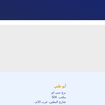
أبو ظبي
برج سي.اي
مكتب. 504
شارع البطين، غرب 10م ،