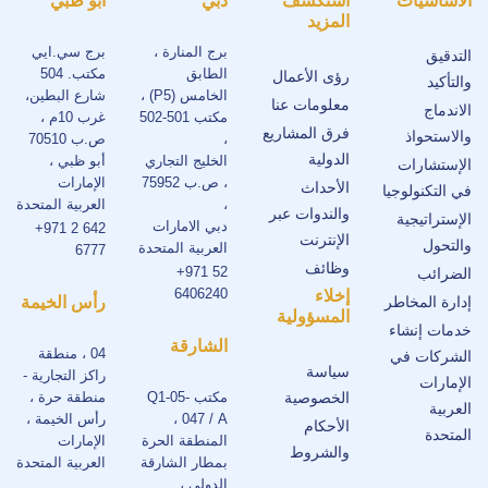
الأساسيات
استكشف
دبي
أبو ظبي
المزيد
برج المنارة ،
برج سي.ايي
التدقيق
الطابق
مكتب. 504
رؤى الأعمال
والتأكيد
الخامس (P5) ،
شارع البطين،
معلومات عنا
الاندماج
مكتب 501-502
غرب 10م ،
فرق المشاريع
والاستحواذ
،
ص.ب 70510
الدولية
الخليج التجاري
أبو ظبي ،
الإستشارات
، ص.ب 75952
الإمارات
الأحداث
في التكنولوجيا
،
العربية المتحدة
والندوات عبر
الإستراتيجية
دبي الامارات
+971 2 642
الإنترنت
والتحول
العربية المتحدة
6777
وظائف
+971 52
الضرائب
6406240
إخلاء
إدارة المخاطر
رأس الخيمة
المسؤولية
خدمات إنشاء
الشارقة
04 ، منطقة
الشركات في
سياسة
راكز التجارية -
الإمارات
الخصوصية
مكتب Q1-05-
منطقة حرة ،
العربية
047 / A ،
رأس الخيمة ،
الأحكام
المتحدة
المنطقة الحرة
الإمارات
والشروط
بمطار الشارقة
العربية المتحدة
الدولي ،