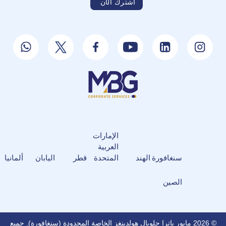
الإمارات
العربية
سنغافورة
الهند
المتحدة
قطر
اليابان
ألمانيا
الصين
© 2026 مايور باترا جلوبال هولدينغز الخاصة المحدودة (سنغافورة). جميع