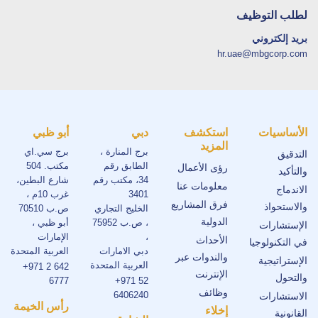
لطلب التوظيف
بريد إلكتروني
hr.uae@mbgcorp.com
الأساسيات
استكشف
دبي
أبو ظبي
المزيد
برج المنارة ،
برج سي.اي
التدقيق
الطابق رقم
مكتب. 504
رؤى الأعمال
والتأكيد
34، مكتب رقم
شارع البطين،
معلومات عنا
الاندماج
3401
غرب 10م ،
فرق المشاريع
والاستحواذ
الخليج التجاري
ص.ب 70510
الدولية
، ص.ب 75952
أبو ظبي ،
الإستشارات
،
الإمارات
الأحداث
في التكنولوجيا
دبي الامارات
العربية المتحدة
والندوات عبر
الإستراتيجية
العربية المتحدة
+971 2 642
الإنترنت
والتحول
6777
+971 52
وظائف
6406240
الاستشارات
رأس الخيمة
إخلاء
القانونية