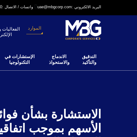
uae@mbgcorp.com: البريد الالكتروني
+971 52 6406240: واتسات / الاتصال
الموارد
الفعاليات و
الإلكتر
التدقيق
الاندماج
الإستشارات في
والتأكيد
والاستحواذ
التكنولوجيا
الاستشارة بشأن فوائد
الأسهم بموجب اتفاق