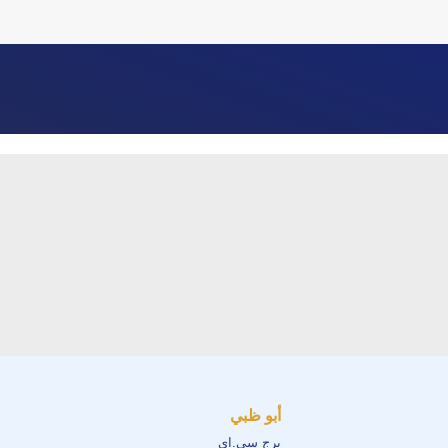
أبو ظبي
برج سي.اي