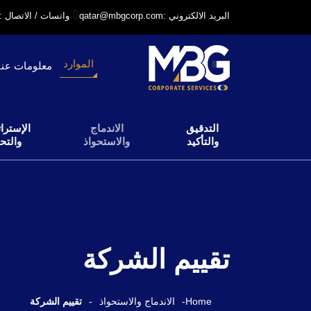
qatar@mbgcorp.com: البريد الالكتروني
+97431231318: واتسات / الاتصال
الموارد
معلومات عنا
التدقيق
الاندماج
الإسترات
والتأكيد
والاستحواذ
والتح
تقييم الشركة
Home
-
الاندماج والاستحواذ
-
تقييم الشركة