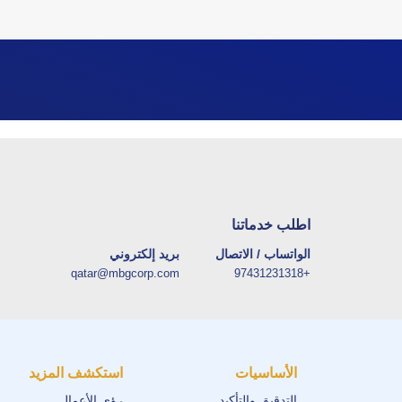
اطلب خدماتنا
الواتساب / الاتصال
بريد إلكتروني
qatar@mbgcorp.com
+97431231318
الأساسيات
استكشف المزيد
التدقيق والتأكيد
رؤى الأعمال