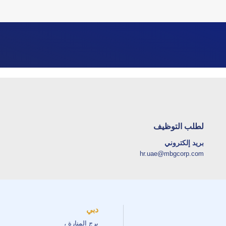
لطلب التوظيف
بريد إلكتروني
hr.uae@mbgcorp.com
دبي
برج المنارة ،