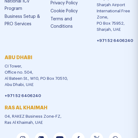
National ICV
Privacy Policy
Sharjah Airport
Program
Cookie Policy
International Free
Business Setup &
Zone,
Terms and
PO Box 75952,
PRO Services
Conditions
Sharjah, UAE
+971 52 6406240
ABU DHABI
CI Tower,
Office no. 504,
Al Bateen St., W10, PO Box 70510,
Abu Dhabi, UAE
+971 52 6406240
RAS AL KHAIMAH
04, RAKEZ Business Zone-FZ,
Ras Al Khaimah, UAE