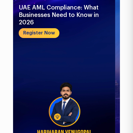
UAE AML Compliance: What
Bu
Businesses Need to Know in
Pr
2026
In
&..
Register Now
R