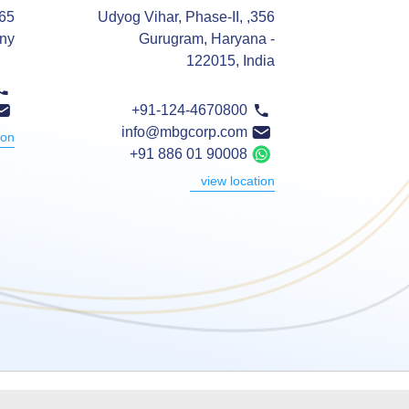
565
356, Udyog Vihar, Phase-II,
any
Gurugram, Haryana -
122015, India
+91-124-4670800
info@mbgcorp.com
ion
+91 886 01 90008
view location