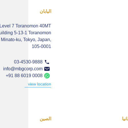
اليابان
Level 7 Toranomon 40MT
uilding 5-13-1 Toranomon
Minato-ku, Tokyo, Japan,
105-0001
03-4530-9888
info@mbgcorp.com
+91 88 6019 0008
view location
نيا
الصين