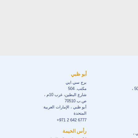
أبو ظبي
برج سي.ايي
مكتب. 504
شارع البطين، غرب 10م ،
ص.ب 70510
أبو ظبي ، الإمارات العربية
المتحدة
+971 2 642 6777
رأس الخيمة
ي ،