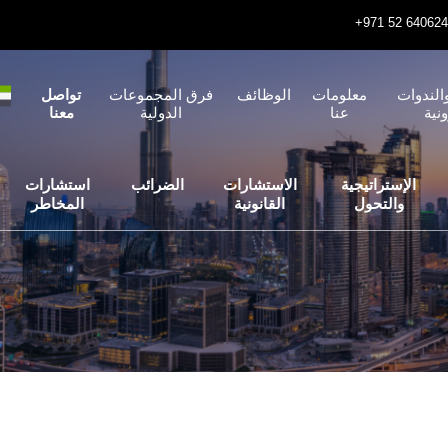
الندوات
معلومات
الوظائف
فرق المجموعات
تواصل
ونية
عنا
الدولية
معنا
الإستراتيجية
الاستشارات
الضرائب
استشارات
والتحول
القانونية
المخاطر