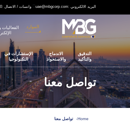
uae@mbgcorp.com: البريد الالكتروني
+971 52 6406240: واتسات / الاتصال
الموارد
الفعاليات و
الإلكتر
التدقيق
الاندماج
الإستشارات في
والتأكيد
والاستحواذ
التكنولوجيا
تواصل معنا
Home
-
تواصل معنا