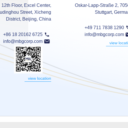
12th Floor, Excel Center,
Oskar-Lapp-Straße 2, 70
dinghou Street, Xicheng
Stuttgart, Germ
District, Beijing, China
+49 711 7838 1290
+86 18 20162 6725
info@mbgcorp.com
info@mbgcorp.com
view locat
view location