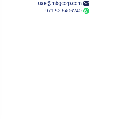
uae@mbgcorp.com
+971 52 6406240