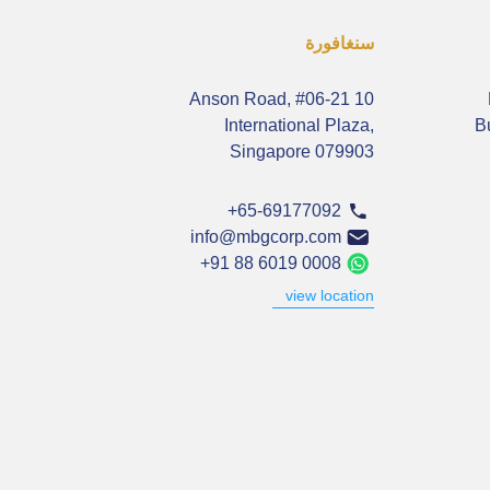
سنغافورة
10 Anson Road, #06-21
International Plaza,
B
Singapore 079903
+65-69177092
info@mbgcorp.com
+91 88 6019 0008
view location