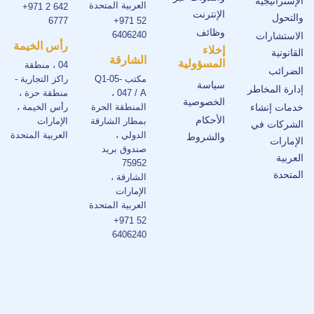
الإستراتيجية
العربية المتحدة
+971 2 642
الإنترنت
والتحول
6777
+971 52
وظائف
6406240
الاستشارات
رأس الخيمة
إخلاء
القانونية
الشارقة
المسؤولية
04 ، منطقة
الضرائب
مكتب Q1-05-
راكز التجارية -
سياسة
إدارة المخاطر
047 / A ،
منطقة حرة ،
الخصوصية
خدمات إنشاء
المنطقة الحرة
رأس الخيمة ،
الأحكام
بمطار الشارقة
الإمارات
الشركات في
الدولي ،
العربية المتحدة
والشروط
الإمارات
صندوق بريد
العربية
75952
المتحدة
الشارقة ،
الإمارات
العربية المتحدة
+971 52
6406240