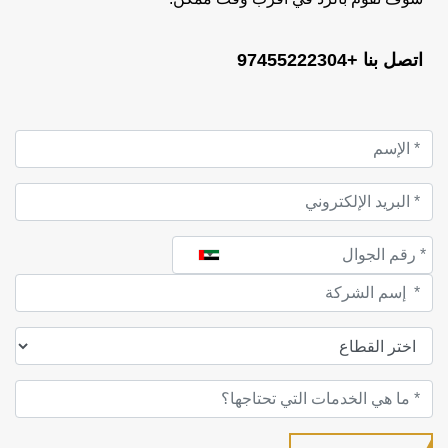
اتصل بنا +97455222304