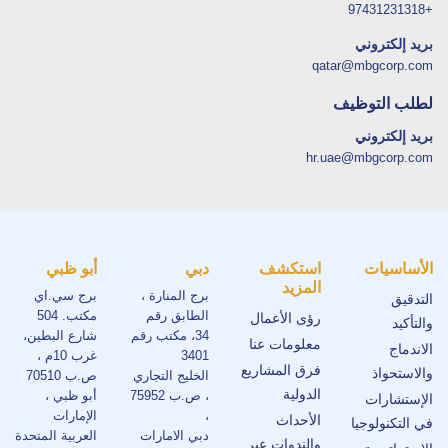
+97431231318
بريد إلكتروني
qatar@mbgcorp.com
لطلب التوظيف
بريد إلكتروني
hr.uae@mbgcorp.com
الأساسيات
استكشف
دبي
أبو ظبي
المزيد
برج المنارة ،
برج سي.اي
التدقيق
الطابق رقم
مكتب. 504
رؤى الأعمال
والتأكيد
34، مكتب رقم
شارع البطين،
معلومات عنا
الاندماج
3401
غرب 10م ،
فرق المشاريع
والاستحواذ
الخليج التجاري
ص.ب 70510
الدولية
، ص.ب 75952
أبو ظبي ،
الإستشارات
،
الإمارات
الأحداث
في التكنولوجيا
دبي الامارات
العربية المتحدة
والندوات عبر