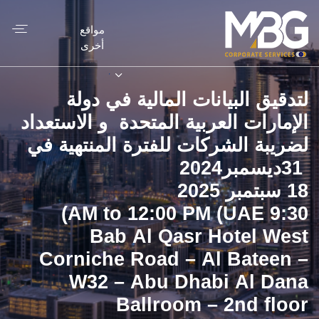
مواقع
أخرى
‬31‭ ‬ديسمبر‭ ‬2024
18 سبتمبر 2025
9:30 AM to 12:00 PM (UAE)
Bab Al Qasr Hotel West
Corniche Road – Al Bateen –
W32 – Abu Dhabi Al Dana
Ballroom – 2nd floor