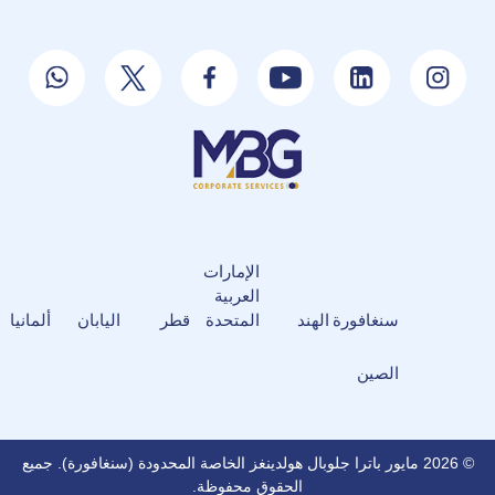
الإمارات
العربية
سنغافورة
الهند
المتحدة
قطر
اليابان
ألمانيا
الصين
© 2026 مايور باترا جلوبال هولدينغز الخاصة المحدودة (سنغافورة). جميع
الحقوق محفوظة.