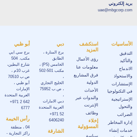
بريد إلكتروني
uae@mbgcorp.com
الأساسيات
استكشف
دبي
أبو ظبي
المزيد
برج المنارة ،
برج سي.ايي
التدقيق
الطابق
مكتب. 504
رؤى الأعمال
والتأكيد
الخامس (P5) ،
شارع البطين،
معلومات عنا
الاندماج
مكتب 501-502
غرب 10م ،
فرق المشاريع
والاستحواذ
،
ص.ب 70510
الدولية
الخليج التجاري
أبو ظبي ،
الإستشارات
، ص.ب 75952
الإمارات
الأحداث
في التكنولوجيا
،
العربية المتحدة
والندوات عبر
الإستراتيجية
دبي الامارات
+971 2 642
الإنترنت
والتحول
العربية المتحدة
6777
وظائف
+971 52
الضرائب
رأس الخيمة
6406240
إخلاء
إدارة المخاطر
المسؤولية
04 ، منطقة
خدمات إنشاء
الشارقة
راكز التجارية -
سياسة