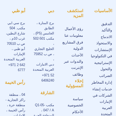
الأساسيات
استكشف
دبي
أبو ظبي
المزيد
برج المنارة ،
برج سي.ايي
التدقيق
الطابق
مكتب. 504
رؤى الأعمال
والتأكيد
الخامس (P5) ،
شارع البطين،
معلومات عنا
الاندماج
مكتب 501-502
غرب 10م ،
فرق المشاريع
والاستحواذ
،
ص.ب 70510
الدولية
الخليج التجاري
أبو ظبي ،
الإستشارات
، ص.ب 75952
الإمارات
الأحداث
في التكنولوجيا
،
العربية المتحدة
والندوات عبر
الإستراتيجية
دبي الامارات
+971 2 642
الإنترنت
والتحول
العربية المتحدة
6777
وظائف
+971 52
الضرائب
6406240
إخلاء
إدارة المخاطر
رأس الخيمة
المسؤولية
خدمات إنشاء
الشارقة
04 ، منطقة
الشركات في
سياسة
راكز التجارية -
الإمارات
الخصوصية
مكتب Q1-05-
منطقة حرة ،
العربية
047 / A ،
رأس الخيمة ،
الأحكام
المتحدة
المنطقة الحرة
الإمارات