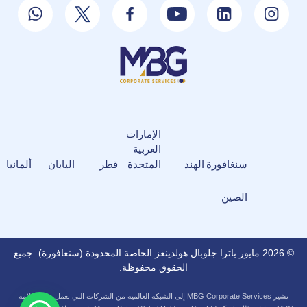
الإمارات
العربية
سنغافورة
الهند
المتحدة
قطر
اليابان
ألمانيا
الصين
© 2026 مايور باترا جلوبال هولدينغز الخاصة المحدودة (سنغافورة). جميع
الحقوق محفوظة.
تشير MBG Corporate Services إلى الشبكة العالمية من الشركات التي تعمل تحت علامة