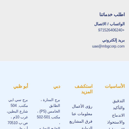
اطلب خدماتنا
الواتساب / الاتصال
+971526406240
بريد إلكتروني
uae@mbgcorp.com
الأساسيات
استكشف
دبي
أبو ظبي
المزيد
برج المنارة ،
برج سي.ايي
التدقيق
الطابق
مكتب. 504
رؤى الأعمال
والتأكيد
الخامس (P5) ،
شارع البطين،
معلومات عنا
الاندماج
مكتب 501-502
غرب 10م ،
فرق المشاريع
والاستحواذ
،
ص.ب 70510
الدولية
الخليج التجاري
أبو ظبي ،