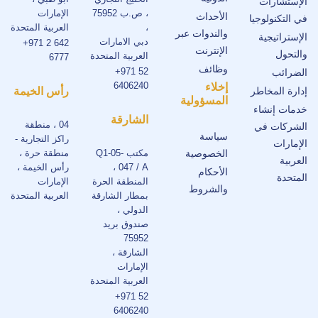
الإستشارات
، ص.ب 75952
الإمارات
الأحداث
في التكنولوجيا
،
العربية المتحدة
والندوات عبر
الإستراتيجية
دبي الامارات
+971 2 642
الإنترنت
والتحول
العربية المتحدة
6777
وظائف
+971 52
الضرائب
6406240
إخلاء
إدارة المخاطر
رأس الخيمة
المسؤولية
خدمات إنشاء
الشارقة
04 ، منطقة
الشركات في
سياسة
راكز التجارية -
الإمارات
الخصوصية
مكتب Q1-05-
منطقة حرة ،
العربية
047 / A ،
رأس الخيمة ،
الأحكام
المتحدة
المنطقة الحرة
الإمارات
والشروط
بمطار الشارقة
العربية المتحدة
الدولي ،
صندوق بريد
75952
الشارقة ،
الإمارات
العربية المتحدة
+971 52
6406240