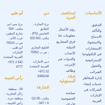
الأساسيات
استكشف
دبي
أبو ظبي
المزيد
برج المنارة ،
برج سي.ايي
التدقيق
الطابق
مكتب. 504
رؤى الأعمال
والتأكيد
الخامس (P5) ،
شارع البطين،
معلومات عنا
الاندماج
مكتب 501-502
غرب 10م ،
فرق المشاريع
والاستحواذ
،
ص.ب 70510
الدولية
الخليج التجاري
أبو ظبي ،
الإستشارات
، ص.ب 75952
الإمارات
الأحداث
في التكنولوجيا
،
العربية المتحدة
والندوات عبر
الإستراتيجية
دبي الامارات
+971 2 642
الإنترنت
والتحول
العربية المتحدة
6777
وظائف
+971 52
الضرائب
6406240
إخلاء
إدارة المخاطر
رأس الخيمة
المسؤولية
خدمات إنشاء
الشارقة
04 ، منطقة
الشركات في
سياسة
راكز التجارية -
الإمارات
الخصوصية
مكتب Q1-05-
منطقة حرة ،
العربية
047 / A ،
رأس الخيمة ،
الأحكام