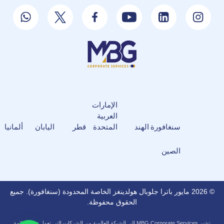
الإمارات
العربية
سنغافورة
الهند
المتحدة
قطر
اليابان
ألمانيا
الصين
© 2026 مايور باترا جلوبال هولدينغز الخاصة المحدودة (سنغافورة). جميع
الحقوق محفوظة.
تشير MBG Corporate Services إلى الشبكة العالمية من الشركات التي تعمل تحت علامة