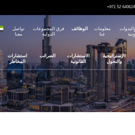
الندوات
معلومات
الوظائف
فرق المجموعات
تواصل
ونية
عنا
الدولية
معنا
الإستراتيجية
الاستشارات
الضرائب
استشارات
والتحول
القانونية
المخاطر