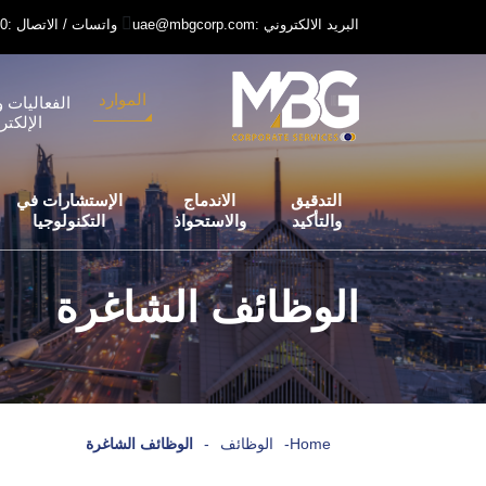
uae@mbgcorp.com: البريد الالكتروني
+971 52 6406240: واتسات / الاتصال
الموارد
الفعاليات و
الإلكتر
التدقيق
الاندماج
الإستشارات في
والتأكيد
والاستحواذ
التكنولوجيا
الوظائف الشاغرة
Home
-
الوظائف
-
الوظائف الشاغرة