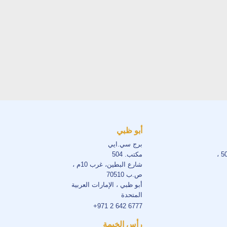
أبو ظبي
برج سي.ايي
مكتب. 504
شارع البطين، غرب 10م ،
ص.ب 70510
أبو ظبي ، الإمارات العربية
المتحدة
+971 2 642 6777
رأس الخيمة