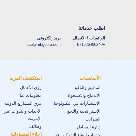
اطلب خدماتنا
الواتساب / الاتصال
بريد إلكتروني
uae@mbgcorp.com
+971526406240
الأساسيات
استكشف المزيد
التدقيق والتأكيد
رؤى الأعمال
الاندماج والاستحواذ
معلومات عنا
الإستشارات في التكنولوجيا
فرق المشاريع الدولية
الإستراتيجية والتحول
الأحداث والندوات عبر
الإنترنت
الضرائب
وظائف
إدارة المخاطر
إخلاء المسؤولية
خدمات إنشاء الشركات في