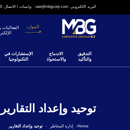
uae@mbgcorp.com: البريد الالكتروني
+971 52 6406240: واتسات / الاتصال
الموارد
الفعاليات و
الإلكتر
التدقيق
الاندماج
الإستشارات في
والتأكيد
والاستحواذ
التكنولوجيا
توحيد وإعداد التقارير
Home
-
إدارة المخاطر
-
توحيد وإعداد التقارير