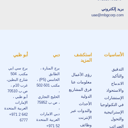
بريد إلكتروني
uae@mbgcorp.com
الأساسيات
استكشف
دبي
أبو ظبي
المزيد
برج المنارة ،
برج سي.ايي
التدقيق
الطابق
مكتب. 504
رؤى الأعمال
والتأكيد
الخامس (P5) ،
شارع البطين،
معلومات عنا
الاندماج
مكتب 501-502
غرب 10م ،
فرق المشاريع
والاستحواذ
،
ص.ب 70510
الدولية
الخليج التجاري
أبو ظبي ،
الإستشارات
، ص.ب 75952
الإمارات
الأحداث
في التكنولوجيا
،
العربية المتحدة
والندوات عبر
الإستراتيجية
دبي الامارات
+971 2 642
الإنترنت
والتحول
العربية المتحدة
6777
وظائف
+971 52
الضرائب