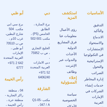
الأساسيات
استكشف
دبي
أبو ظبي
المزيد
برج المنارة ،
برج سي.ايي
التدقيق
الطابق
مكتب. 504
رؤى الأعمال
والتأكيد
الخامس (P5) ،
شارع البطين،
معلومات عنا
الاندماج
مكتب 501-502
غرب 10م ،
فرق المشاريع
والاستحواذ
،
ص.ب 70510
الدولية
الخليج التجاري
أبو ظبي ،
الإستشارات
، ص.ب 75952
الإمارات
الأحداث
في التكنولوجيا
،
العربية المتحدة
والندوات عبر
الإستراتيجية
دبي الامارات
+971 2 642
الإنترنت
والتحول
العربية المتحدة
6777
وظائف
+971 52
الضرائب
6406240
إخلاء
إدارة المخاطر
رأس الخيمة
المسؤولية
خدمات إنشاء
الشارقة
04 ، منطقة
الشركات في
سياسة
راكز التجارية -
الإمارات
الخصوصية
مكتب Q1-05-
منطقة حرة ،
العربية
047 / A ،
رأس الخيمة ،
الأحكام