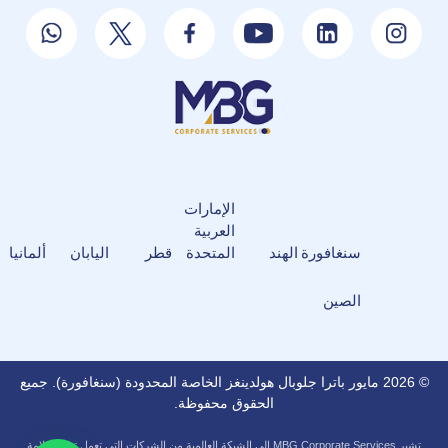
الإمارات
العربية
سنغافورة
الهند
المتحدة
قطر
اليابان
ألمانيا
الصين
© 2026 مايور باترا جلوبال هولدينغز الخاصة المحدودة (سنغافورة). جميع
الحقوق محفوظة.
تشير MBG Corporate Services إلى الشبكة العالمية من الشركات التي تعمل تحت علامة