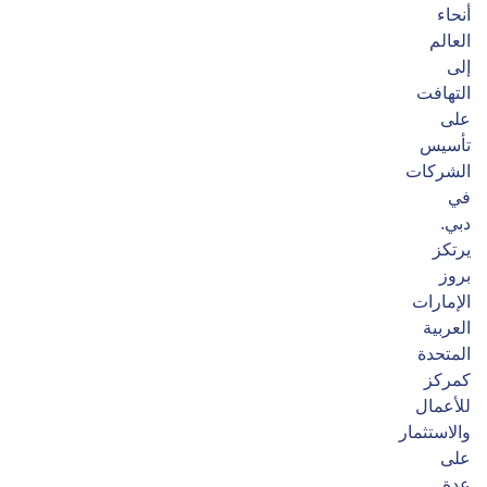
أنحاء
العالم
إلى
التهافت
على
تأسيس
الشركات
في
دبي.
يرتكز
بروز
الإمارات
العربية
المتحدة
كمركز
للأعمال
والاستثمار
على
عدة