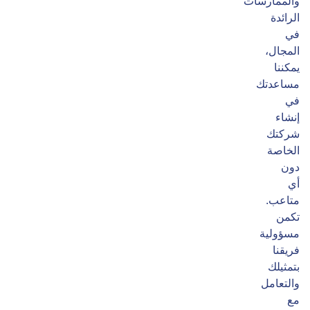
والممارسات
الرائدة
في
المجال،
يمكننا
مساعدتك
في
إنشاء
شركتك
الخاصة
دون
أي
متاعب.
تكمن
مسؤولية
فريقنا
بتمثيلك
والتعامل
مع