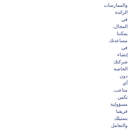
والممارسات
الرائدة
في
المجال،
يمكننا
مساعدتك
في
إنشاء
شركتك
الخاصة
دون
أي
متاعب.
تكمن
مسؤولية
فريقنا
بتمثيلك
والتعامل