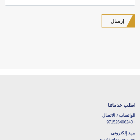
اطلب خدماتنا
الواتساب / الاتصال
+971526406240
بريد إلكتروني
uae@mbgcorp.com