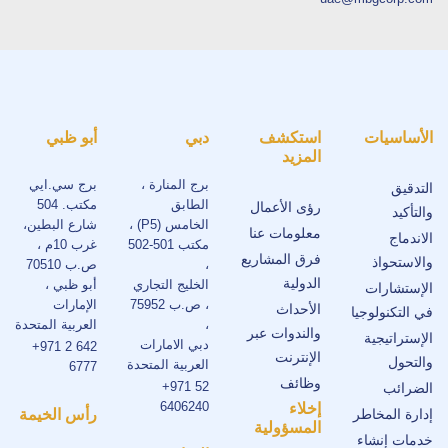
الأساسيات
استكشف
دبي
أبو ظبي
المزيد
برج المنارة ،
برج سي.ايي
التدقيق
الطابق
مكتب. 504
رؤى الأعمال
والتأكيد
الخامس (P5) ،
شارع البطين،
معلومات عنا
الاندماج
مكتب 501-502
غرب 10م ،
فرق المشاريع
والاستحواذ
،
ص.ب 70510
الدولية
الخليج التجاري
أبو ظبي ،
الإستشارات
، ص.ب 75952
الإمارات
الأحداث
في التكنولوجيا
،
العربية المتحدة
والندوات عبر
الإستراتيجية
دبي الامارات
+971 2 642
الإنترنت
والتحول
العربية المتحدة
6777
وظائف
+971 52
الضرائب
6406240
إخلاء
إدارة المخاطر
رأس الخيمة
المسؤولية
خدمات إنشاء