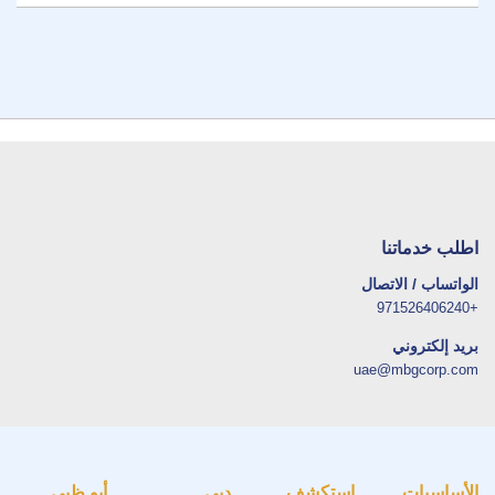
اطلب خدماتنا
الواتساب / الاتصال
+971526406240
بريد إلكتروني
uae@mbgcorp.com
الأساسيات
استكشف
دبي
أبو ظبي