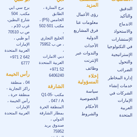
المزيد
برج المنارة ،
برج سي.ايي
التدقيق
الطابق
مكتب. 504
رؤى الأعمال
والتأكيد
الخامس (P5) ،
شارع البطين،
معلومات عنا
الاندماج
مكتب 501-502
غرب 10م ،
فرق المشاريع
والاستحواذ
،
ص.ب 70510
الدولية
الخليج التجاري
أبو ظبي ،
الإستشارات
، ص.ب 75952
الإمارات
الأحداث
في التكنولوجيا
،
العربية المتحدة
والندوات عبر
الإستراتيجية
دبي الامارات
+971 2 642
الإنترنت
والتحول
العربية المتحدة
6777
وظائف
+971 52
الضرائب
رأس الخيمة
6406240
إخلاء
إدارة المخاطر
المسؤولية
04 ، منطقة
خدمات إنشاء
الشارقة
راكز التجارية -
سياسة
الشركات في
مكتب Q1-05-
منطقة حرة ،
الخصوصية
الإمارات
047 / A ،
رأس الخيمة ،
الأحكام
المنطقة الحرة
الإمارات
العربية
بمطار الشارقة
العربية المتحدة
والشروط
المتحدة
الدولي ،
صندوق بريد
75952