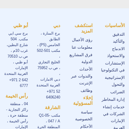
الأساسيات
استكشف
دبي
أبو ظبي
المزيد
برج المنارة ،
برج سي.ايي
التدقيق
الطابق
مكتب. 504
رؤى الأعمال
والتأكيد
الخامس (P5) ،
شارع البطين،
معلومات عنا
الاندماج
مكتب 501-502
غرب 10م ،
فرق المشاريع
والاستحواذ
،
ص.ب 70510
الدولية
الخليج التجاري
أبو ظبي ،
الإستشارات
، ص.ب 75952
الإمارات
الأحداث
في التكنولوجيا
،
العربية المتحدة
والندوات عبر
الإستراتيجية
دبي الامارات
+971 2 642
الإنترنت
والتحول
العربية المتحدة
6777
وظائف
+971 52
الضرائب
رأس الخيمة
6406240
إخلاء
إدارة المخاطر
المسؤولية
04 ، منطقة
خدمات إنشاء
الشارقة
راكز التجارية -
سياسة
الشركات في
مكتب Q1-05-
منطقة حرة ،
الخصوصية
الإمارات
047 / A ،
رأس الخيمة ،
الأحكام
المنطقة الحرة
الإمارات
العربية