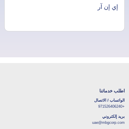
إي إن آر
اطلب خدماتنا
الواتساب / الاتصال
+971526406240
بريد إلكتروني
uae@mbgcorp.com