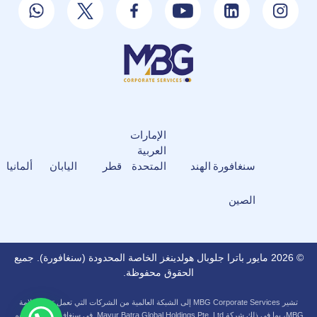
الإمارات
العربية
سنغافورة
الهند
المتحدة
قطر
اليابان
ألمانيا
الصين
© 2026 مايور باترا جلوبال هولدينغز الخاصة المحدودة (سنغافورة). جميع
الحقوق محفوظة.
تشير MBG Corporate Services إلى الشبكة العالمية من الشركات التي تعمل تحت علامة
MBG، بما في ذلك شركة Mayur Batra Global Holdings Pte. Ltd. في سنغافورة. ويتم تقديم