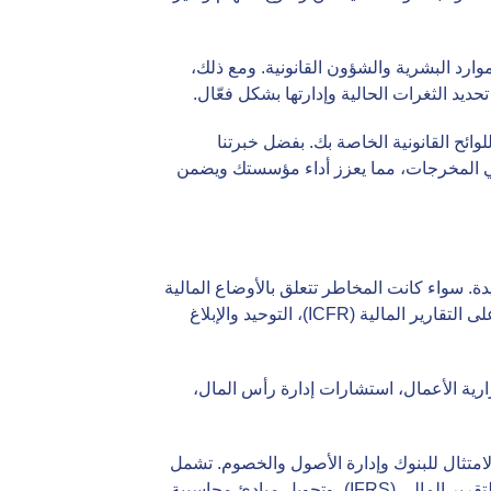
وارد البشرية والشؤون القانونية. ومع ذلك،
يد الثغرات الحالية وإدارتها بشكل فعّال.
 بما يتناسب مع المعايير الصناعية واللوائح القانونية الخاصة بك. بفضل خبرتنا
في المخرجات، مما يعزز أداء مؤسستك ويضمن
 سواء كانت المخاطر تتعلق بالأوضاع المالية
أو التنظيمية، نحن هنا لمساعدتك. تشمل خدماتنا التدقيق الداخلي، إعداد إجراءات التشغيل القياسية، الرقابة الداخلية على التقارير المالية (ICFR)، التوحيد والإبلاغ
رية الأعمال، استشارات إدارة رأس المال،
الامتثال للبنوك وإدارة الأصول والخصوم. تشمل
خدماتنا المحاسبية إعداد إطار التقارير المالية، المحاسبة الخارجية، تسجيل الحسابات والدفاتر، تنفيذ المعايير الدولية للتقرير المالي (IFRS)، وتحويل مبادئ محاسبية