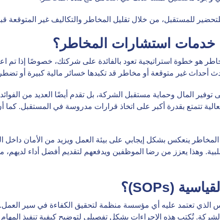
 للتحضير للمستقبل، من خلال تقليل المخاطر والتكاليف غير المتوقعة قبل
خدمات استشارات المخاطر؟
ر هو خطوة استراتيجية تعود بالفائدة على شركتك، خصوصًا إذا تم اعت
داث غير متوقعة أو مخاطر قد تكبدها خسائر مالية كبيرة أو تضطرها
فير المال وحماية مستقبل الشركة، بل تقدم أيضًا العديد من الفوائد
بفعالية تتمتع بقدرة أكبر على اتخاذ قرارات مدروسة في المستقبل. كما 
ة المخاطر ينعكس بشكل إيجابي على بيئة العمل ويزيد من الأمان داخل
سلبية. وهذا يعزز من رضا الموظفين ويدفعهم لتقديم أفضل أداء لديهم،
ة (SOPs)؟
يل القياسية (SOPs) هي الأساس الذي تعتمد عليه أي مؤسسة منظمة لتحقيق الكفاءة في 
الشركة. تُكتب هذه الإجراءات بشكل تفصيلي لتوضيح كيفية تنفيذ المه