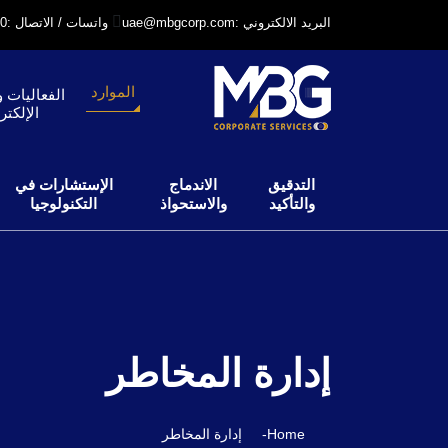
uae@mbgcorp.com: البريد الالكتروني
+971 52 6406240: واتسات / الاتصال
الموارد
الفعاليات و
الإلكتر
التدقيق
الاندماج
الإستشارات في
والتأكيد
والاستحواذ
التكنولوجيا
إدارة المخاطر
Home
-
إدارة المخاطر