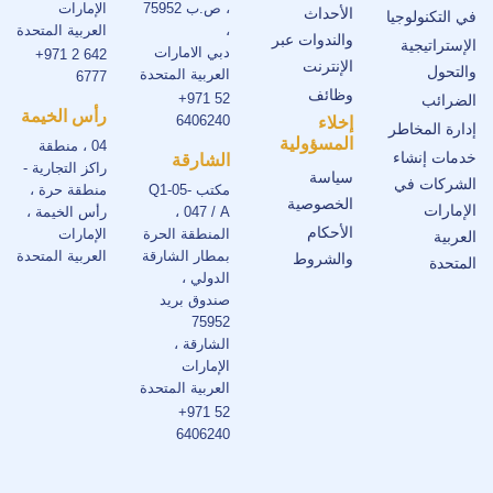
، ص.ب 75952
الإمارات
الأحداث
في التكنولوجيا
،
العربية المتحدة
والندوات عبر
الإستراتيجية
دبي الامارات
+971 2 642
الإنترنت
والتحول
العربية المتحدة
6777
وظائف
+971 52
الضرائب
رأس الخيمة
6406240
إخلاء
إدارة المخاطر
المسؤولية
04 ، منطقة
خدمات إنشاء
الشارقة
راكز التجارية -
سياسة
الشركات في
مكتب Q1-05-
منطقة حرة ،
الخصوصية
الإمارات
047 / A ،
رأس الخيمة ،
الأحكام
المنطقة الحرة
الإمارات
العربية
بمطار الشارقة
العربية المتحدة
والشروط
المتحدة
الدولي ،
صندوق بريد
75952
الشارقة ،
الإمارات
العربية المتحدة
+971 52
6406240