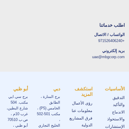
اطلب خدماتنا
الواتساب / الاتصال
+971526406240
بريد إلكتروني
uae@mbgcorp.com
الأساسيات
استكشف
دبي
أبو ظبي
المزيد
برج المنارة ،
برج سي.ايي
التدقيق
الطابق
مكتب. 504
رؤى الأعمال
والتأكيد
الخامس (P5) ،
شارع البطين،
معلومات عنا
الاندماج
مكتب 501-502
غرب 10م ،
فرق المشاريع
والاستحواذ
،
ص.ب 70510
الدولية
الخليج التجاري
أبو ظبي ،
الإستشارات