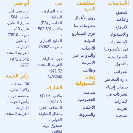
الأساسيات
استكشف
دبي
أبو ظبي
المزيد
برج المنارة ،
برج سي.ايي
التدقيق
الطابق
مكتب. 504
رؤى الأعمال
والتأكيد
الخامس (P5) ،
شارع البطين،
معلومات عنا
الاندماج
مكتب 501-502
غرب 10م ،
فرق المشاريع
والاستحواذ
،
ص.ب 70510
الدولية
الخليج التجاري
أبو ظبي ،
الإستشارات
، ص.ب 75952
الإمارات
الأحداث
في التكنولوجيا
،
العربية المتحدة
والندوات عبر
الإستراتيجية
دبي الامارات
+971 2 642
الإنترنت
والتحول
العربية المتحدة
6777
وظائف
+971 52
الضرائب
رأس الخيمة
6406240
إخلاء
إدارة المخاطر
المسؤولية
04 ، منطقة
خدمات إنشاء
الشارقة
راكز التجارية -
سياسة
الشركات في
مكتب Q1-05-
منطقة حرة ،
الخصوصية
الإمارات
047 / A ،
رأس الخيمة ،
الأحكام
المنطقة الحرة
الإمارات
العربية
بمطار الشارقة
العربية المتحدة
والشروط
المتحدة
الدولي ،
صندوق بريد
75952