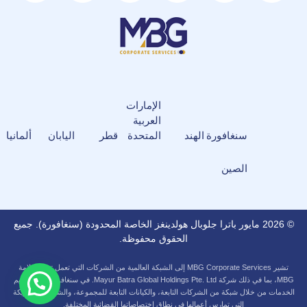
الإمارات
العربية
سنغافورة
الهند
المتحدة
قطر
اليابان
ألمانيا
الصين
© 2026 مايور باترا جلوبال هولدينغز الخاصة المحدودة (سنغافورة). جميع
الحقوق محفوظة.
تشير MBG Corporate Services إلى الشبكة العالمية من الشركات التي تعمل تحت علامة
MBG، بما في ذلك شركة Mayur Batra Global Holdings Pte. Ltd. في سنغافورة. ويتم تقديم
الخدمات من خلال شبكة من الشركات التابعة، والكيانات التابعة للمجموعة، والشركات الشريكة
التي تمارس أعمالها في نطاق اختصاصاتها القضائية المختلفة.