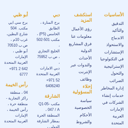
الأساسيات
استكشف
دبي
أبو ظبي
المزيد
برج المنارة ،
برج سي.ايي
التدقيق
الطابق
مكتب. 504
رؤى الأعمال
والتأكيد
الخامس (P5) ،
شارع البطين،
معلومات عنا
الاندماج
مكتب 501-502
غرب 10م ،
فرق المشاريع
والاستحواذ
،
ص.ب 70510
الدولية
الخليج التجاري
أبو ظبي ،
الإستشارات
، ص.ب 75952
الإمارات
الأحداث
في التكنولوجيا
،
العربية المتحدة
والندوات عبر
الإستراتيجية
دبي الامارات
+971 2 642
الإنترنت
والتحول
العربية المتحدة
6777
وظائف
+971 52
الضرائب
رأس الخيمة
6406240
إخلاء
إدارة المخاطر
المسؤولية
04 ، منطقة
خدمات إنشاء
الشارقة
راكز التجارية -
سياسة
الشركات في
مكتب Q1-05-
منطقة حرة ،
الخصوصية
الإمارات
047 / A ،
رأس الخيمة ،
الأحكام
المنطقة الحرة
الإمارات
العربية
بمطار الشارقة
العربية المتحدة
والشروط
المتحدة
الدولي ،