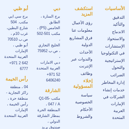
الأساسيات
استكشف
دبي
أبو ظبي
المزيد
برج المنارة ،
برج سي.ايي
التدقيق
الطابق
مكتب. 504
رؤى الأعمال
والتأكيد
الخامس (P5) ،
شارع البطين،
معلومات عنا
الاندماج
مكتب 501-502
غرب 10م ،
فرق المشاريع
والاستحواذ
،
ص.ب 70510
الدولية
الخليج التجاري
أبو ظبي ،
الإستشارات
، ص.ب 75952
الإمارات
الأحداث
في التكنولوجيا
،
العربية المتحدة
والندوات عبر
الإستراتيجية
دبي الامارات
+971 2 642
الإنترنت
والتحول
العربية المتحدة
6777
وظائف
+971 52
الضرائب
رأس الخيمة
6406240
إخلاء
إدارة المخاطر
المسؤولية
04 ، منطقة
خدمات إنشاء
الشارقة
راكز التجارية -
سياسة
الشركات في
مكتب Q1-05-
منطقة حرة ،
الخصوصية
الإمارات
047 / A ،
رأس الخيمة ،
الأحكام
المنطقة الحرة
الإمارات
العربية
بمطار الشارقة
العربية المتحدة
والشروط
المتحدة
الدولي ،
صندوق بريد