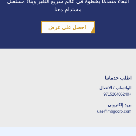
البقاء متقدمًا بخطوة في عالم سريع التغير وبناء مستقبل
مستدام معنا
احصل على عرض
اطلب خدماتنا
الواتساب / الاتصال
+971526406240
بريد إلكتروني
uae@mbgcorp.com