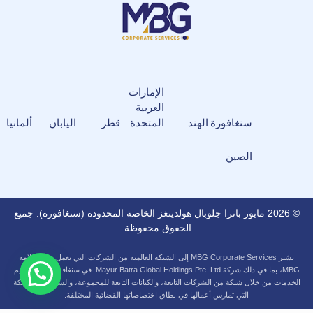
الإمارات
العربية
سنغافورة
الهند
المتحدة
قطر
اليابان
ألمانيا
الصين
© 2026 مايور باترا جلوبال هولدينغز الخاصة المحدودة (سنغافورة). جميع
الحقوق محفوظة.
تشير MBG Corporate Services إلى الشبكة العالمية من الشركات التي تعمل تحت علامة
MBG، بما في ذلك شركة Mayur Batra Global Holdings Pte. Ltd. في سنغافورة. ويتم تقديم
الخدمات من خلال شبكة من الشركات التابعة، والكيانات التابعة للمجموعة، والشركات الشريكة
التي تمارس أعمالها في نطاق اختصاصاتها القضائية المختلفة.