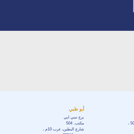
أبو ظبي
برج سي.ايي
مكتب. 504
شارع البطين، غرب 10م ،