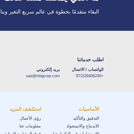
البقاء متقدمًا بخطوة في عالم سريع التغير وبن
اطلب خدماتنا
الواتساب / الاتصال
بريد إلكتروني
uae@mbgcorp.com
+971526406240
الأساسيات
استكشف المزيد
التدقيق والتأكيد
رؤى الأعمال
الاندماج والاستحواذ
معلومات عنا
الإستشارات في التكنولوجيا
فرق المشاريع الدولية