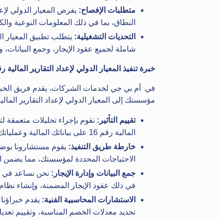
متطلبات الإفصاح:
النطاق، بما في ذلك المعلومات النوعية والك
التحديات التشغيلية:
شاملة لجميع عقود الإيجار، وجمع البيانات، و
خبرة تنفيذ المعيار الدولي لإعداد التقارير المالية رقم 16 الخاص ب
في أم بي جي لخدمات الشركات، يقدم فريق الخبرا
مؤسستك إلى المعيار الدولي لإعداد التقارير المالية 16
تقييم التأثير:
نقوم بإجراء تحليلات متعمقة لتحد
المالية رقم 16 على بياناتك المالية وعملياتك التجارية وأنظمتك.
خارطة طريق التنفيذ:
يقوم مستشارونا بوضع
الاحتياجات المحددة لمؤسستك، مما يضمن انتقا
جمع البيانات وإدارة الإيجار:
نحن نساعد في تحد
في ذلك عقود الإيجار المضمنة، وإنشاء نظام ق
الاستشارات المحاسبية الفنية:
يقدم خبراؤنا 
تحديد معدلات الخصم المناسبة، وتقييم تعديلا