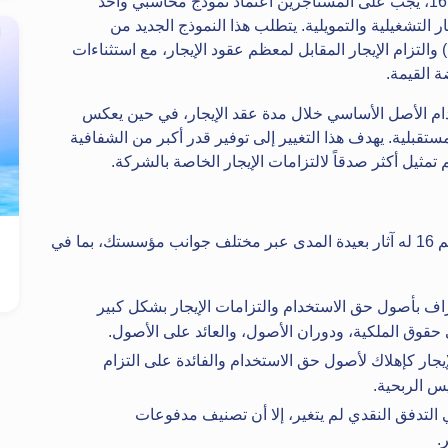
بموجب المعيار الدولي لإعداد التقارير المالية رقم 16، يجب على المستأجرين اعتماد نموذج محاسبي واحد
ر التشغيلية والتمويلية. يتطلب هذا النموذج الجديد من
المستأجرين الاعتراف بأصل حق الاستخدام (ROU) والتزام الإيجار المقابل لمعظم عقود الإيجار، مع استثناءات
 القيمة.
م الأصل الأساسي خلال مدة عقد الإيجار، في حين يعكس
لمستقبلية. يهدف هذا التغيير إلى توفير قدر أكبر من الشفافية
م تمثيل أكثر صدقاً لالتزامات الإيجار الخاصة بالشركة.
إن تطبيق المعيار الدولي لإعداد التقارير المالية رقم 16 له آثار بعيدة المدى عبر مختلف جوانب مؤسستك، بما في
راف بأصول حق الاستخدام والتزامات الإيجار بشكل كبير
 حقوق الملكية، ودوران الأصول، والعائد على الأصول.
ار كإهلاك لأصول حق الاستخدام والفائدة على التزام
يس الربحية.
التدفق النقدي لم يتغير، إلا أن تصنيف مدفوعات
.