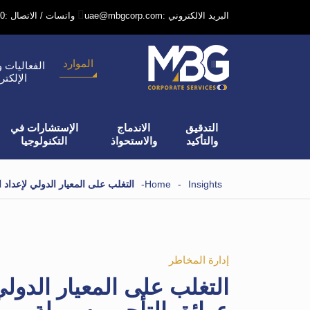
uae@mbgcorp.com: البريد الالكتروني
+971 52 6406240: واتسات / الاتصال
الموارد
الفعاليات و
الإلكتر
التدقيق
الاندماج
الإستشارات في
والتأكيد
والاستحواذ
التكنولوجيا
Insights
-
Home
-
التغلب على المعيار الدولي لإعداد التقارير المالية 16 
إدارة المخاطر