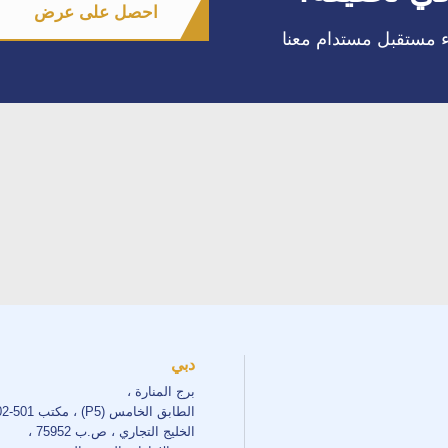
احصل على عرض
اء مستقبل مستدام معنا
دبي
برج المنارة ،
الطابق الخامس (P5) ، مكتب 501-502 ،
الخليج التجاري ، ص.ب 75952 ،