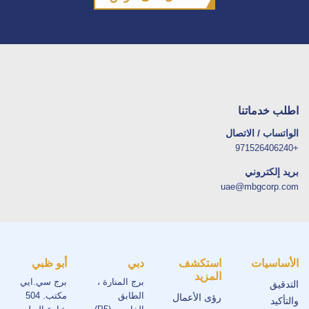
اطلب خدماتنا
الواتساب / الاتصال
+971526406240
بريد إلكتروني
uae@mbgcorp.com
الأساسيات
استكشف
دبي
أبو ظبي
المزيد
برج المنارة ،
برج سي.ايي
التدقيق
الطابق
مكتب. 504
رؤى الأعمال
والتأكيد