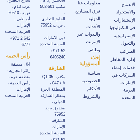
الخامس (P5) ،
شارع البطين،
معلومات عنا
الاندماج
مكتب 501-502
غرب 10م ،
فرق المشاريع
والاستحواذ
،
ص.ب 70510
الدولية
الخليج التجاري
أبو ظبي ،
الإستشارات
، ص.ب 75952
الإمارات
الأحداث
في التكنولوجيا
،
العربية المتحدة
والندوات عبر
الإستراتيجية
دبي الامارات
+971 2 642
الإنترنت
والتحول
العربية المتحدة
6777
وظائف
+971 52
الضرائب
رأس الخيمة
6406240
إخلاء
إدارة المخاطر
المسؤولية
04 ، منطقة
خدمات إنشاء
الشارقة
راكز التجارية -
سياسة
الشركات في
مكتب Q1-05-
منطقة حرة ،
الخصوصية
الإمارات
047 / A ،
رأس الخيمة ،
الأحكام
المنطقة الحرة
الإمارات
العربية
بمطار الشارقة
العربية المتحدة
والشروط
المتحدة
الدولي ،
صندوق بريد
75952
الشارقة ،
الإمارات
العربية المتحدة
+971 52